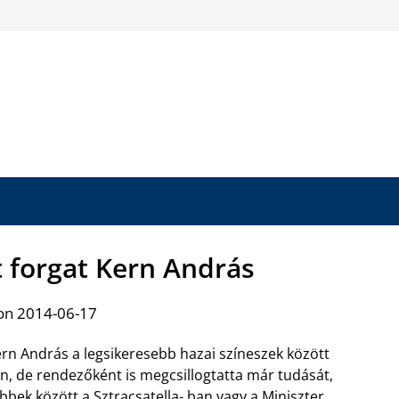
t forgat Kern András
on 2014-06-17
rn András a legsikeresebb hazai színeszek között
n, de rendezőként is megcsillogtatta már tudását,
bbek között a Sztracsatella- ban vagy a Miniszter