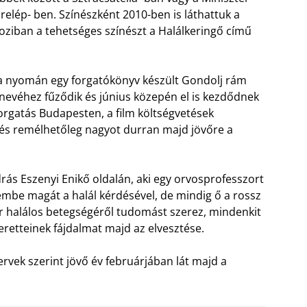
lrelép- ben. Színészként 2010-ben is láthattuk a
ziban a tehetséges színészt a Halálkeringő című
ja nyomán egy forgatókönyv készült Gondolj rám
evéhez fűződik és június közepén el is kezdődnek
forgatás Budapesten, a film költségvetések
 és remélhetőleg nagyot durran majd jövőre a
rás Eszenyi Enikő oldalán, aki egy orvosprofesszort
zembe magát a halál kérdésével, de mindig ő a rossz
kor halálos betegségéről tudomást szerez, mindenkit
eretteinek fájdalmat majd az elvesztése.
ervek szerint jövő év februárjában lát majd a