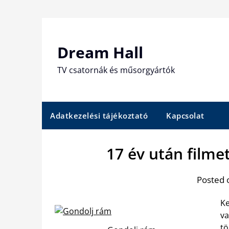
Skip
to
content
Dream Hall
TV csatornák és műsorgyártók
Adatkezelési tájékoztató
Kapcsolat
17 év után filme
Posted 
Ke
va
tö