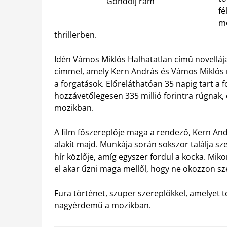
Gondolj rám
fé
mo
thrillerben.
Idén Vámos Miklós Halhatatlan című novellá
címmel, amely Kern András és Vámos Miklós n
a forgatások. Előreláthatóan 35 napig tart a 
hozzávetőlegesen 335 millió forintra rúgnak,
mozikban.
A film főszereplője maga a rendező, Kern And
alakít majd. Munkája során sokszor találja s
hír közlője, amíg egyszer fordul a kocka. Mi
el akar űzni maga mellől, hogy ne okozzon sz
Fura történet, szuper szereplőkkel, amelyet t
nagyérdemű a mozikban.