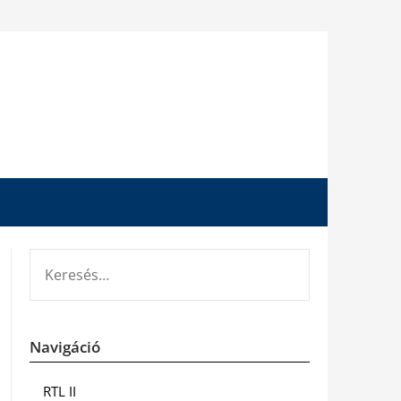
KERESÉS:
Navigáció
RTL II