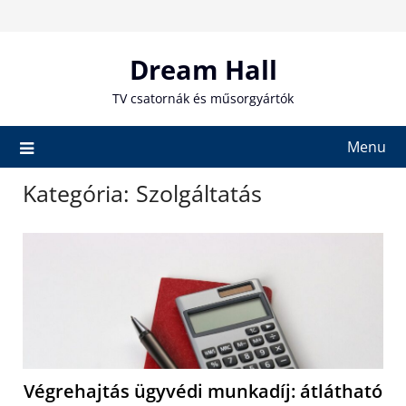
Skip
to
content
Dream Hall
TV csatornák és műsorgyártók
Menu
Kategória:
Szolgáltatás
Végrehajtás ügyvédi munkadíj: átlátható