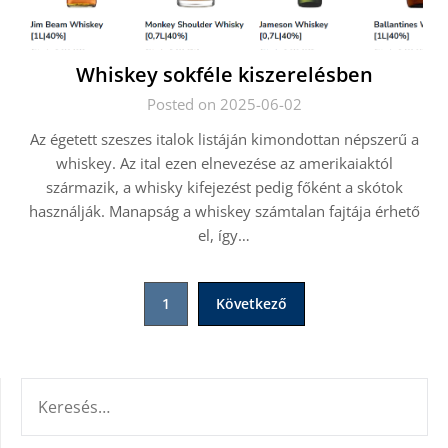
Whiskey sokféle kiszerelésben
Posted on 2025-06-02
Az égetett szeszes italok listáján kimondottan népszerű a
whiskey. Az ital ezen elnevezése az amerikaiaktól
származik, a whisky kifejezést pedig főként a skótok
használják. Manapság a whiskey számtalan fajtája érhető
el, így…
Bejegyzések
1
Következő
lapozása
KERESÉS: