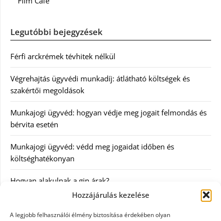
Film Café
Legutóbbi bejegyzések
Férfi arckrémek tévhitek nélkül
Végrehajtás ügyvédi munkadíj: átlátható költségek és
szakértői megoldások
Munkajogi ügyvéd: hogyan védje meg jogait felmondás és
bérvita esetén
Munkajogi ügyvéd: védd meg jogaidat időben és
költséghatékonyan
Hogyan alakulnak a gin árak?
Hozzájárulás kezelése
Kategóriák
A legjobb felhasználói élmény biztosítása érdekében olyan