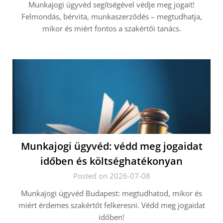
Munkajogi ügyvéd segítségével védje meg jogait!
Felmondás, bérvita, munkaszerződés – megtudhatja,
mikor és miért fontos a szakértői tanács.
Munkajogi ügyvéd: védd meg jogaidat
időben és költséghatékonyan
Posted on 2026-07-08
Munkajogi ügyvéd Budapest: megtudhatod, mikor és
miért érdemes szakértőt felkeresni. Védd meg jogaidat
időben!