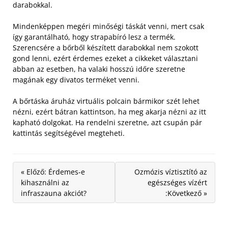
darabokkal.
Mindenképpen megéri minőségi táskát venni, mert csak
így garantálható, hogy strapabíró lesz a termék.
Szerencsére a bőrből készített darabokkal nem szokott
gond lenni, ezért érdemes ezeket a cikkeket választani
abban az esetben, ha valaki hosszú időre szeretne
magának egy divatos terméket venni.
A bőrtáska áruház virtuális polcain bármikor szét lehet
nézni, ezért bátran kattintson, ha meg akarja nézni az itt
kapható dolgokat. Ha rendelni szeretne, azt csupán pár
kattintás segítségével megteheti.
« Előző: Érdemes-e
Ozmózis víztisztító az
kihasználni az
egészséges vízért
infraszauna akciót?
:Következő »