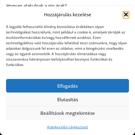
Hogyan alakulnak a gin árak?
Hozzájárulás kezelése
Kategóriák
A legjobb felhasználói élmény biztosítása érdekében olyan
technológiákat használunk, mint például a cookie-k, amelyek tárolják az
eszközinformációkat és/vagy hozzáférnek azokhoz. Ezen
Egészség
technológiákhoz való hozzájárulás lehetővé teszi számunkra, hogy olyan
adatokat dolgozzunk fel ezen az oldalon, mint a böngészési viselkedés
Hírek
vagy az egyedi azonosítók. A hozzájárulás elmaradása vagy
visszavonása hátrányosan befolyásolhat bizonyos funkciókat és
funkciókat.
Internet
Szolgáltatás
Elfogadás
Webáruház
Elutasítás
Beállítások megtekintése
©2026 Dream Hall
| Design:
Newspaperly WordPress
Theme
Adatkezelési tájékoztató