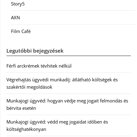
Story5
AXN
Film Café
Legutóbbi bejegyzések
Férfi arckrémek tévhitek nélkül
Végrehajtás ügyvédi munkadíj: átlátható költségek és
szakértői megoldások
Munkajogi ügyvéd: hogyan védje meg jogait felmondás és
bérvita esetén
Munkajogi ügyvéd: védd meg jogaidat időben és
költséghatékonyan