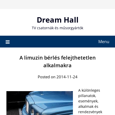
Skip
to
content
Dream Hall
TV csatornák és műsorgyártók
Menu
A limuzin bérlés felejthetetlen
alkalmakra
Posted on 2014-11-24
A különleges
pillanatok,
események,
alkalmak és
rendezvények