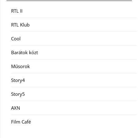
RTL II
RTL Klub
Cool
Barátok közt
Műsorok
Story4
Story5
AXN
Film Café