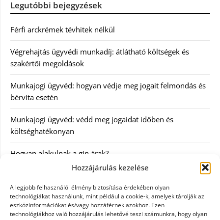
Legutóbbi bejegyzések
Férfi arckrémek tévhitek nélkül
Végrehajtás ügyvédi munkadíj: átlátható költségek és
szakértői megoldások
Munkajogi ügyvéd: hogyan védje meg jogait felmondás és
bérvita esetén
Munkajogi ügyvéd: védd meg jogaidat időben és
költséghatékonyan
Hogyan alakulnak a gin árak?
Hozzájárulás kezelése
Kategóriák
A legjobb felhasználói élmény biztosítása érdekében olyan
technológiákat használunk, mint például a cookie-k, amelyek tárolják az
eszközinformációkat és/vagy hozzáférnek azokhoz. Ezen
Egészség
technológiákhoz való hozzájárulás lehetővé teszi számunkra, hogy olyan