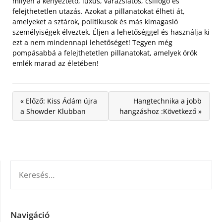
milyen a kényeztető, luxus, varázslatos, csillogó és
felejthetetlen utazás. Azokat a pillanatokat élheti át,
amelyeket a sztárok, politikusok és más kimagasló
személyiségek élveztek. Éljen a lehetőséggel és használja ki
ezt a nem mindennapi lehetőséget! Tegyen még
pompásabbá a felejthetetlen pillanatokat, amelyek örök
emlék marad az életében!
« Előző: Kiss Ádám újra
Hangtechnika a jobb
a Showder Klubban
hangzáshoz :Következő »
KERESÉS:
Navigáció