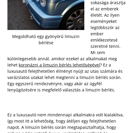
sokasága árasztja
el az emberek
életét. Az ilyen
eseményeket
legtöbbször az
ember
Megoldható egy gyönyörű limuzin
emlékezetesé
bérlése
szeretné tenni.
Mi sem
különlegesebb annál, amikor ezeket az alkalmakat meg
lehet
koronázni a limuzin bérlés lehetőségével
? Ez a
luxusautó felejthetetlen élményt nyújt az utas számára és
varázslatos utakat lehet megtenni a limuzin bérlés során.
Egy egyszerű rendezvényre, vagy akár az ügyfél
lenyűgözésére is megfelelő választás a limuzin bérlés.
Ez a luxusautó nem mindennapi alkalmakra volt kialakítva,
így most itt a lehetőség, hogy átéljen egy felejthetetlen
napot. A limuzin bérlés során megtapasztalhatja, hogy