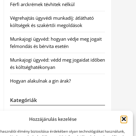
Férfi arckrémek tévhitek nélkül
Végrehajtás ügyvédi munkadíj: átlátható
költségek és szakértői megoldások
Munkajogi ügyvéd: hogyan védje meg jogait
felmondás és bérvita esetén
Munkajogi ügyvéd: védd meg jogaidat időben
és költséghatékonyan
Hogyan alakulnak a gin árak?
Kategóriák
Egészség
Hozzájárulás kezelése
Hírek
elhasználói élmény biztosítása érdekében olyan technológiákat használunk,