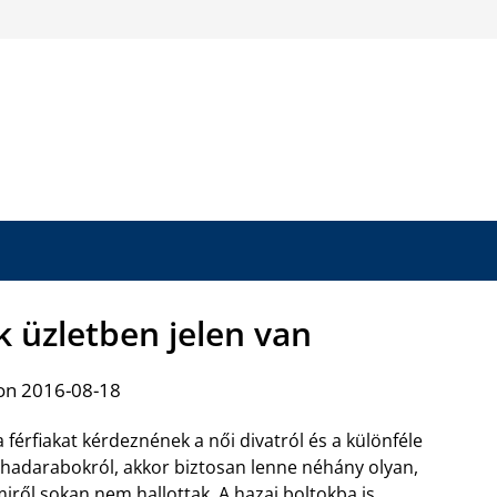
k üzletben jelen van
on 2016-08-18
 férfiakat kérdeznének a női divatról és a különféle
hadarabokról, akkor biztosan lenne néhány olyan,
iről sokan nem hallottak. A hazai boltokba is