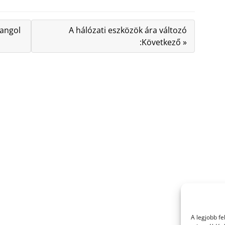
 angol
A hálózati eszközök ára változó
:Következő »
A legjobb f