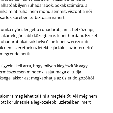
lálhatóak ilyen ruhadarabok. Sokak számára, a
nika
mint ruha, nem mond semmit, viszont a női
sárlók körében ez biztosan ismert.
tunika nyári, lengébb ruhadarab, amit hétköznapi,
 akár elegánsabb közegben is lehet hordani. Ezeket
ruhadarabokat sok helyről be lehet szerezni, de
ik nem szeretnek üzletekbe járkálni, az internetről
 megrendelhetik.
igyelni kell arra, hogy milyen kiegészítők vagy
természetesen mindenki saját maga el tudja
üksége, akkor azt megkaphatja az üzlet dolgozóitól
kalomra meg lehet találni a megfelelőt. Aki még nem
ott körülnéznie a legközelebbi üzletekben, mert