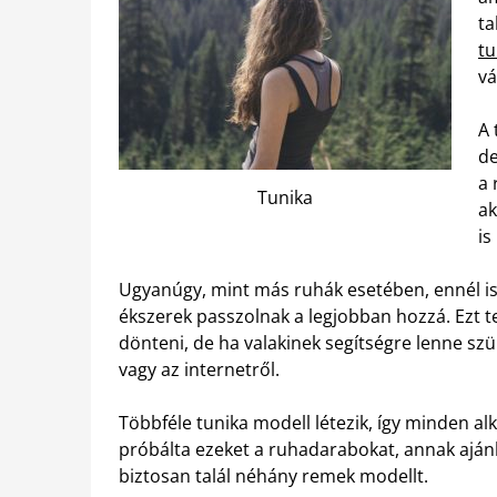
ta
tu
vá
A 
de
a 
Tunika
ak
is
Ugyanúgy, mint más ruhák esetében, ennél is f
ékszerek passzolnak a legjobban hozzá. Ezt 
dönteni, de ha valakinek segítségre lenne sz
vagy az internetről.
Többféle tunika modell létezik, így minden al
próbálta ezeket a ruhadarabokat, annak ajánl
biztosan talál néhány remek modellt.