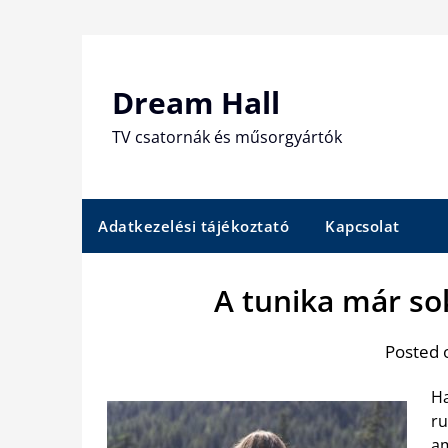
Skip
to
content
Dream Hall
TV csatornák és műsorgyártók
Adatkezelési tájékoztató
Kapcsolat
A tunika már so
Posted 
Ha
ru
am