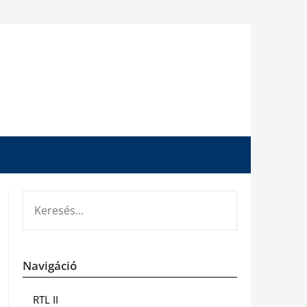
KERESÉS:
Navigáció
RTL II