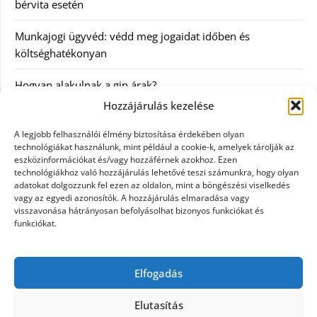
bérvita esetén
Munkajogi ügyvéd: védd meg jogaidat időben és
költséghatékonyan
Hogyan alakulnak a gin árak?
Hozzájárulás kezelése
Kategóriák
A legjobb felhasználói élmény biztosítása érdekében olyan
technológiákat használunk, mint például a cookie-k, amelyek tárolják az
eszközinformációkat és/vagy hozzáférnek azokhoz. Ezen
Egészség
technológiákhoz való hozzájárulás lehetővé teszi számunkra, hogy olyan
adatokat dolgozzunk fel ezen az oldalon, mint a böngészési viselkedés
Hírek
vagy az egyedi azonosítók. A hozzájárulás elmaradása vagy
visszavonása hátrányosan befolyásolhat bizonyos funkciókat és
funkciókat.
Internet
Szolgáltatás
Elfogadás
Webáruház
Elutasítás