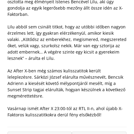
osztotta meg élményeit Istenes Bencével Lilu, aki úgy
gondolja az egyik legerősebb mezőny állt össze idén az X-
Faktorban.
Lilu abból sem csinált titkot, hogy az utóbbi időben nagyon
érzelmes lett, így gyakran elérzékenyül, amikor kiesik
valaki. „Kötődsz az emberekhez, megismered, megszereted
őket, velük vagy, szurkolsz nekik. Már van egy sztorija az
adott embernek… A végére szinte egy kicsit a gyerekeim
lesznek” – árulta el Lilu.
Az After X-ben még számos kulisszatitok került
leleplezésre. Sárközi József elárulta művésznevét, Bencsik
Adrienn a kiesését követő mélypontjáról mesélt, míg a
Sunset Strip tagjai elárulták, hogyan készülnek a következő
megmérettetésre.
Vasárnap ismét After X 23:00-tól az RTL II-n, ahol újabb X-
Faktoros kulisszatitkokra derül fény elsőkézből!