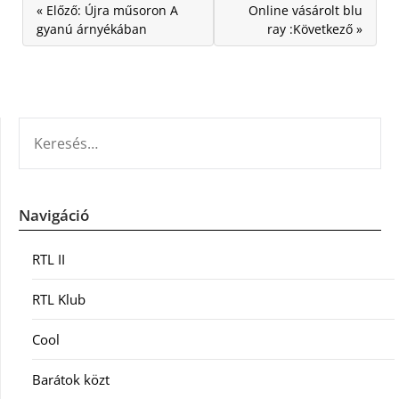
« Előző: Újra műsoron A
Online vásárolt blu
gyanú árnyékában
ray :Következő »
KERESÉS:
Navigáció
RTL II
RTL Klub
Cool
Barátok közt