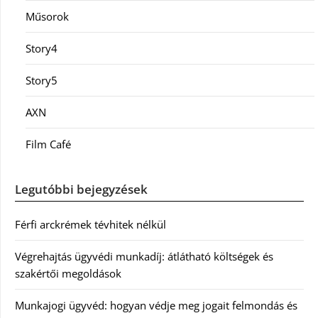
Műsorok
Story4
Story5
AXN
Film Café
Legutóbbi bejegyzések
Férfi arckrémek tévhitek nélkül
Végrehajtás ügyvédi munkadíj: átlátható költségek és
szakértői megoldások
Munkajogi ügyvéd: hogyan védje meg jogait felmondás és