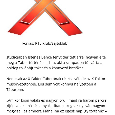
Forrás: RTL Klub/Sajtóklub
stúdiójában Istenes Bence fényt derített arra, hogyan élte
meg a Tábor történéseit Lilu, aki a színpadon túl várta a
boldog továbbjutókat és a könnyező kiesőket.
Nemcsak az X-Faktor Táborának résztvevői, de az X-Faktor
műsorvezetőnője, Lilu sem volt könnyű helyzetben a
Táborban.
„Amikor kijön valaki és nagyon örül, majd rá három percre
kijön valaki más és a nyakadban zokog, az nyilván nagyon
megviseli az embert. Pláne, ha ez egész nap így történik” –