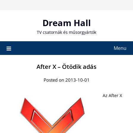
Skip
to
content
Dream Hall
TV csatornák és műsorgyártók
Menu
After X – Ötödik adás
Posted on 2013-10-01
Az After X