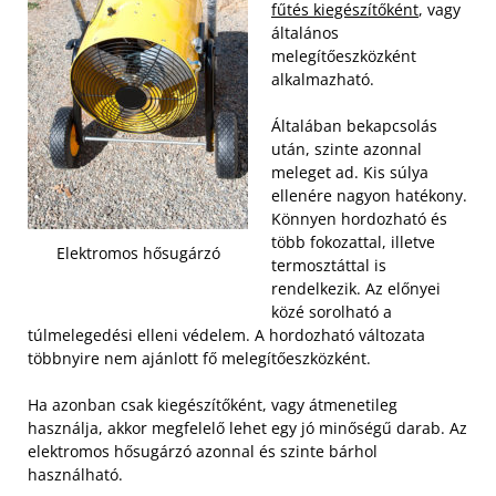
fűtés kiegészítőként
, vagy
általános
melegítőeszközként
alkalmazható.
Általában bekapcsolás
után, szinte azonnal
meleget ad. Kis súlya
ellenére nagyon hatékony.
Könnyen hordozható és
több fokozattal, illetve
Elektromos hősugárzó
termosztáttal is
rendelkezik. Az előnyei
közé sorolható a
túlmelegedési elleni védelem. A hordozható változata
többnyire nem ajánlott fő melegítőeszközként.
Ha azonban csak kiegészítőként, vagy átmenetileg
használja, akkor megfelelő lehet egy jó minőségű darab. Az
elektromos hősugárzó azonnal és szinte bárhol
használható.