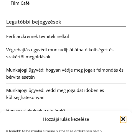
Film Café
Legutóbbi bejegyzések
Férfi arckrémek tévhitek nélkül
Végrehajtás ügyvédi munkadíj: átlátható költségek és
szakértői megoldások
Munkajogi ügyvéd: hogyan védje meg jogait felmondás és
bérvita esetén
Munkajogi ügyvéd: védd meg jogaidat időben és
költséghatékonyan
Hogyan alakulnak a gin árak?
Hozzájárulás kezelése
Kategóriák
A legjobb felhasználói élmény biztosítása érdekében olyan