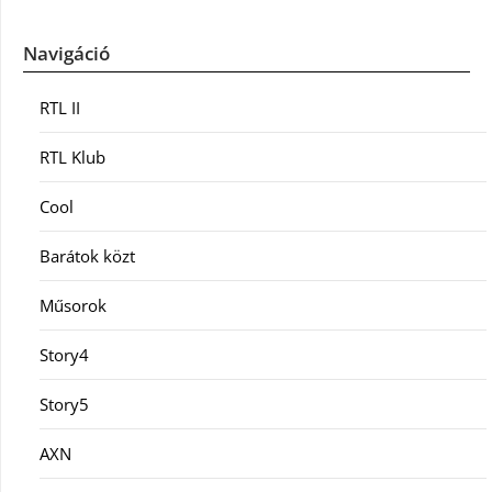
Navigáció
RTL II
RTL Klub
Cool
Barátok közt
Műsorok
Story4
Story5
AXN