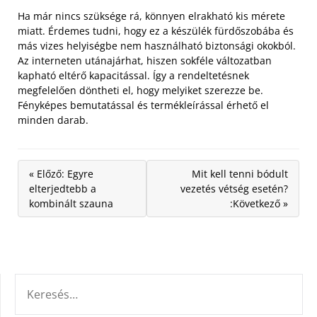
Ha már nincs szüksége rá, könnyen elrakható kis mérete
miatt. Érdemes tudni, hogy ez a készülék fürdőszobába és
más vizes helyiségbe nem használható biztonsági okokból.
Az interneten utánajárhat, hiszen sokféle változatban
kapható eltérő kapacitással. Így a rendeltetésnek
megfelelően döntheti el, hogy melyiket szerezze be.
Fényképes bemutatással és termékleírással érhető el
minden darab.
« Előző: Egyre
Mit kell tenni bódult
elterjedtebb a
vezetés vétség esetén?
kombinált szauna
:Következő »
KERESÉS: