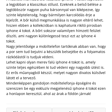
a legjobban a klasszikus stílust. Ezeknek a belső bélése a
legtöbbször nagyon puha bársonnyal van kiképezve, így
szinte képtelenség, hogy bármilyen karcolódás érje a
kijelzőt. A bőr külső megmunkálása is nagyon eltérő lehet,
hiszen ebben a kollekcióban is kaphatunk rikító pirosban
iphone 4 tokot. A bőrt sokszor valamilyen hímzett felület
díszíti, ami nagyon különlegessé teszi ezt az iphone 4
tokot.
Nagy jelentősége a mobiltelefon tartóknak abban van, hogy
a por sem tud bejutni a készülék belsejébe és a folyamatos
rázkódástól is tudjuk védeni.
Lehet kapni olyan merev falú iphone 4 tokot is, amely
szinte teljes egészében ki tud védeni egy nagyobb ütést is.
Ez erős műanyagból készül, melyet nagyon divatos külsővel
látott el a tervező.
Mindenképpen gondoljon mobiltelefonja épségére és
szerezzen be egy exkluzív megjelenésű iphone 4 tokot ezen
a honlapon keresztül, ahol az árak a földön járnak!