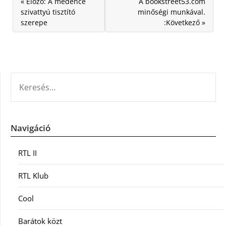
« Előző: A medence
A bookstreet53.com
szivattyú tisztító
minőségi munkával.
szerepe
:Következő »
KERESÉS:
Navigáció
RTL II
RTL Klub
Cool
Barátok közt