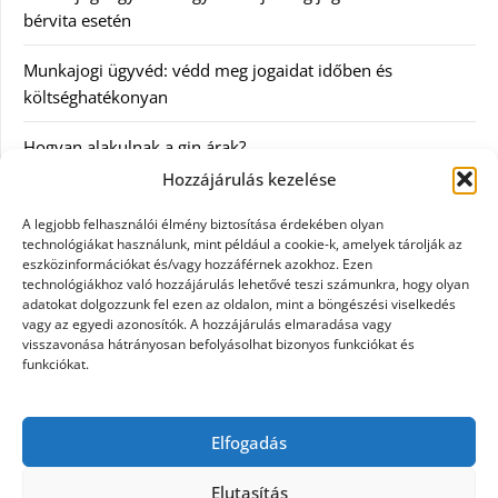
bérvita esetén
Munkajogi ügyvéd: védd meg jogaidat időben és
költséghatékonyan
Hogyan alakulnak a gin árak?
Hozzájárulás kezelése
Kategóriák
A legjobb felhasználói élmény biztosítása érdekében olyan
technológiákat használunk, mint például a cookie-k, amelyek tárolják az
eszközinformációkat és/vagy hozzáférnek azokhoz. Ezen
Egészség
technológiákhoz való hozzájárulás lehetővé teszi számunkra, hogy olyan
adatokat dolgozzunk fel ezen az oldalon, mint a böngészési viselkedés
Hírek
vagy az egyedi azonosítók. A hozzájárulás elmaradása vagy
visszavonása hátrányosan befolyásolhat bizonyos funkciókat és
funkciókat.
Internet
Szolgáltatás
Elfogadás
Webáruház
Elutasítás