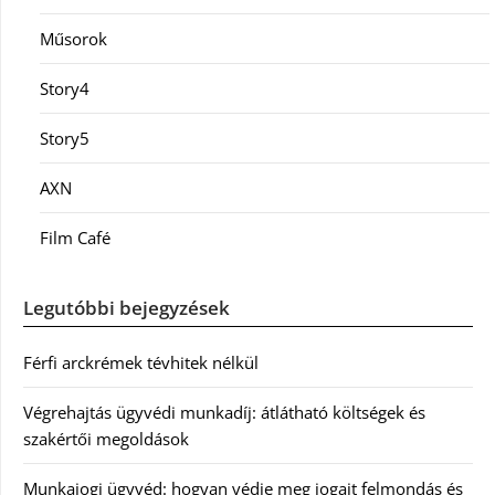
Műsorok
Story4
Story5
AXN
Film Café
Legutóbbi bejegyzések
Férfi arckrémek tévhitek nélkül
Végrehajtás ügyvédi munkadíj: átlátható költségek és
szakértői megoldások
Munkajogi ügyvéd: hogyan védje meg jogait felmondás és