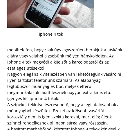
iphone 4 tok
mobiltelefon, hogy csak úgy egyszerűen berakjuk a táskánk
aljára vagy valahol a zsebünk mélyén hánykolódjon.
Az
iphone 4 tok megvédi a kijelzőt
a karcolódástól és az
esetleges ütésektől.
Nagyon elegáns kivitelezésben van lehetőségünk vásárolni
ilyen tartókat telefonunk számára. Az alapanyag
legtöbbször műanyag és bőr, melyek eltérő
megmunkálásuk miatt lesznek nagyon extra kinézetű,
igényes kis iphone 4 tokok.
A színeket tekintve észrevehető, hogy a legfiatalosabbak a
műanyagból készültek. Ezeket az idősebb vásárlói
korosztály nem is igen szokta keresni, mert elég élénk
színnel rendelkeznek pl. neon sárga vagy rózsaszín.
A hasított marhabőrből készített iphone 4 tokok képviselik