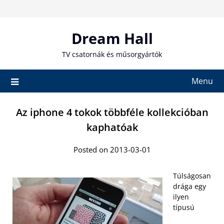
Skip
to
content
Dream Hall
TV csatornák és műsorgyártók
Menu
Az iphone 4 tokok többféle kollekcióban
kaphatóak
Posted on 2013-03-01
Túlságosan
drága egy
ilyen
típusú