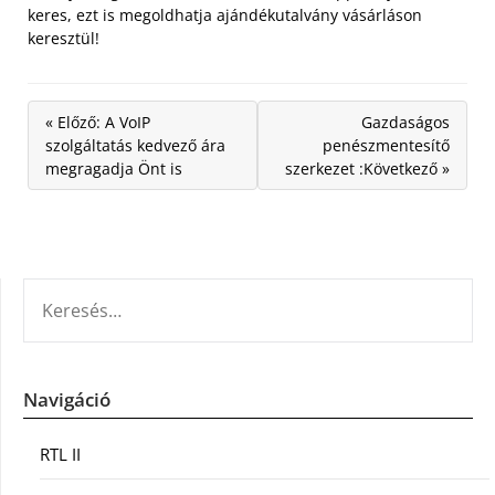
keres, ezt is megoldhatja ajándékutalvány vásárláson
keresztül!
« Előző: A VoIP
Gazdaságos
szolgáltatás kedvező ára
penészmentesítő
megragadja Önt is
szerkezet :Következő »
KERESÉS:
Navigáció
RTL II