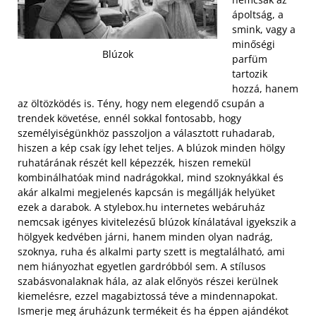
ápoltság, a
smink, vagy a
minőségi
Blúzok
parfüm
tartozik
hozzá, hanem
az öltözködés is. Tény, hogy nem elegendő csupán a
trendek követése, ennél sokkal fontosabb, hogy
személyiségünkhöz passzoljon a választott ruhadarab,
hiszen a kép csak így lehet teljes. A blúzok minden hölgy
ruhatárának részét kell képezzék, hiszen remekül
kombinálhatóak mind nadrágokkal, mind szoknyákkal és
akár alkalmi megjelenés kapcsán is megállják helyüket
ezek a darabok. A stylebox.hu internetes webáruház
nemcsak igényes kivitelezésű blúzok
kínálatával igyekszik a
hölgyek kedvében járni, hanem minden olyan nadrág,
szoknya, ruha és alkalmi party szett is megtalálható, ami
nem hiányozhat egyetlen gardróbból sem. A stílusos
szabásvonalaknak hála, az alak előnyös részei kerülnek
kiemelésre, ezzel magabiztossá téve a mindennapokat.
Ismerje meg áruházunk termékeit és ha éppen ajándékot