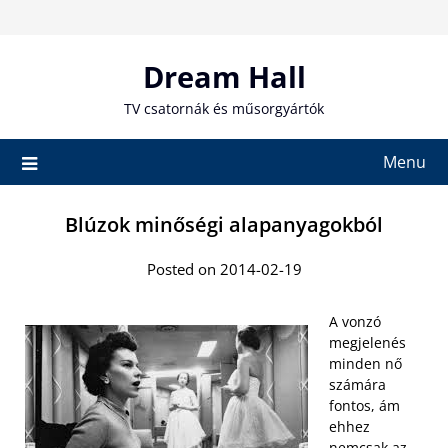
Skip
to
content
Dream Hall
TV csatornák és műsorgyártók
Menu
Blúzok minőségi alapanyagokból
Posted on 2014-02-19
A vonzó
megjelenés
minden nő
számára
fontos, ám
ehhez
nemcsak az