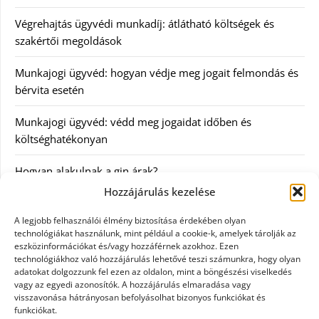
Végrehajtás ügyvédi munkadíj: átlátható költségek és
szakértői megoldások
Munkajogi ügyvéd: hogyan védje meg jogait felmondás és
bérvita esetén
Munkajogi ügyvéd: védd meg jogaidat időben és
költséghatékonyan
Hogyan alakulnak a gin árak?
Hozzájárulás kezelése
Kategóriák
A legjobb felhasználói élmény biztosítása érdekében olyan
technológiákat használunk, mint például a cookie-k, amelyek tárolják az
eszközinformációkat és/vagy hozzáférnek azokhoz. Ezen
Egészség
technológiákhoz való hozzájárulás lehetővé teszi számunkra, hogy olyan
adatokat dolgozzunk fel ezen az oldalon, mint a böngészési viselkedés
Hírek
vagy az egyedi azonosítók. A hozzájárulás elmaradása vagy
visszavonása hátrányosan befolyásolhat bizonyos funkciókat és
funkciókat.
Internet