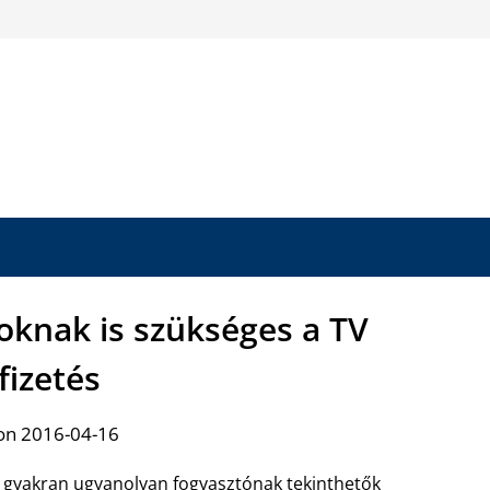
soknak is szükséges a TV
fizetés
on 2016-04-16
 gyakran ugyanolyan fogyasztónak tekinthetők