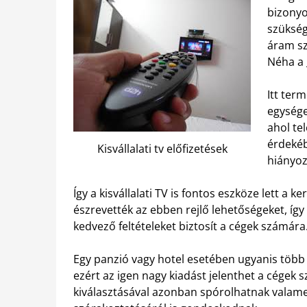
bizonyo
szükség
áram sz
Néha a
Itt ter
egysége
ahol te
érdekéb
Kisvállalati tv előfizetések
hiányoz
Így a kisvállalati TV is fontos eszköze lett a
észrevették az ebben rejlő lehetőségeket, így
kedvező feltételeket biztosít a cégek számára
Egy panzió vagy hotel esetében ugyanis több 
ezért az igen nagy kiadást jelenthet a cégek 
kiválasztásával azonban spórolhatnak valamen