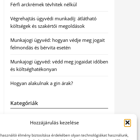
Férfi arckrémek tévhitek nélkül
Végrehajtás ügyvédi munkadíj: átlátható
költségek és szakértői megoldások
Munkajogi ügyvéd: hogyan védje meg jogait
felmondás és bérvita esetén
Munkajogi ügyvéd: védd meg jogaidat időben
és költséghatékonyan
Hogyan alakulnak a gin árak?
Kategóriák
Egészség
Hozzájárulás kezelése
Hírek
elhasználói élmény biztosítása érdekében olyan technológiákat használunk,