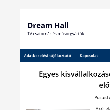
Skip
to
content
Dream Hall
TV csatornák és műsorgyártók
Adatkezelési tájékoztató
Kapcsolat
Egyes kisvállalkozá
elő
Posted 
A cégek