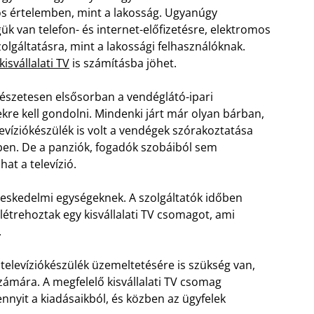
s értelemben, mint a lakosság. Ugyanúgy
ük van telefon- és internet-előfizetésre, elektromos
olgáltatásra, mint a lakossági felhasználóknak.
kisvállalati TV
is számításba jöhet.
mészetesen elsősorban a vendéglátó-ipari
kre kell gondolni. Mindenki járt már olyan bárban,
levíziókészülék is volt a vendégek szórakoztatása
en. De a panziók, fogadók szobáiból sem
hat a televízió.
 kereskedelmi egységeknek. A szolgáltatók időben
 létrehoztak egy kisvállalati TV csomagot, ami
.
televíziókészülék üzemeltetésére is szükség van,
számára. A megfelelő kisvállalati TV csomag
nyit a kiadásaikból, és közben az ügyfelek