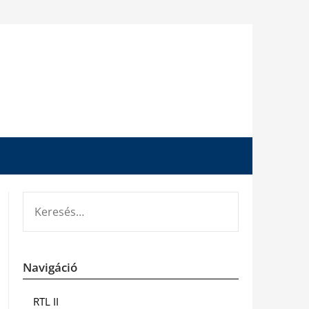
KERESÉS:
Navigáció
RTL II