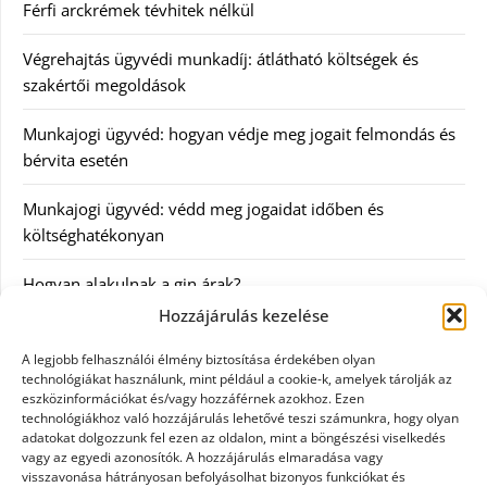
Férfi arckrémek tévhitek nélkül
Végrehajtás ügyvédi munkadíj: átlátható költségek és
szakértői megoldások
Munkajogi ügyvéd: hogyan védje meg jogait felmondás és
bérvita esetén
Munkajogi ügyvéd: védd meg jogaidat időben és
költséghatékonyan
Hogyan alakulnak a gin árak?
Hozzájárulás kezelése
Kategóriák
A legjobb felhasználói élmény biztosítása érdekében olyan
technológiákat használunk, mint például a cookie-k, amelyek tárolják az
eszközinformációkat és/vagy hozzáférnek azokhoz. Ezen
Egészség
technológiákhoz való hozzájárulás lehetővé teszi számunkra, hogy olyan
adatokat dolgozzunk fel ezen az oldalon, mint a böngészési viselkedés
Hírek
vagy az egyedi azonosítók. A hozzájárulás elmaradása vagy
visszavonása hátrányosan befolyásolhat bizonyos funkciókat és