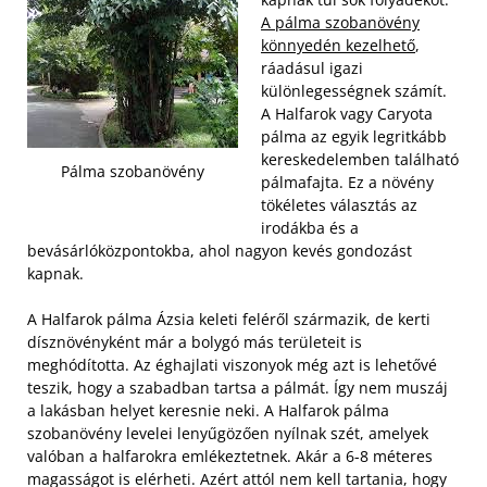
A pálma szobanövény
könnyedén kezelhető
,
ráadásul igazi
különlegességnek számít.
A Halfarok vagy Caryota
pálma az egyik legritkább
kereskedelemben található
Pálma szobanövény
pálmafajta. Ez a növény
tökéletes választás az
irodákba és a
bevásárlóközpontokba, ahol nagyon kevés gondozást
kapnak.
A Halfarok pálma Ázsia keleti feléről származik, de kerti
dísznövényként már a bolygó más területeit is
meghódította. Az éghajlati viszonyok még azt is lehetővé
teszik, hogy a szabadban tartsa a pálmát. Így nem muszáj
a lakásban helyet keresnie neki. A Halfarok pálma
szobanövény levelei lenyűgözően nyílnak szét, amelyek
valóban a halfarokra emlékeztetnek. Akár a 6-8 méteres
magasságot is elérheti. Azért attól nem kell tartania, hogy