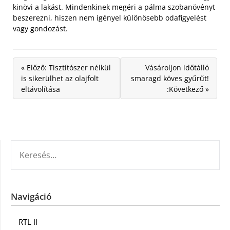
kinövi a lakást. Mindenkinek megéri a pálma szobanövényt
beszerezni, hiszen nem igényel különösebb odafigyelést
vagy gondozást.
« Előző: Tisztítószer nélkül
Vásároljon időtálló
is sikerülhet az olajfolt
smaragd köves gyűrűt!
eltávolítása
:Következő »
KERESÉS:
Navigáció
RTL II