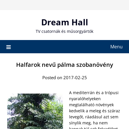
Skip
to
content
Dream Hall
TV csatornák és műsorgyártók
Menu
Halfarok nevű pálma szobanövény
Posted on 2017-02-25
A mediterrán és a trópusi
nyaralóhelyeken
megtalálható növények
kedvelik a meleg és száraz
levegőt, ráadásul azt sem
sínylik meg, ha nem
kapnak túl sok folyadékot.