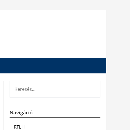
KERESÉS:
Navigáció
RTL II