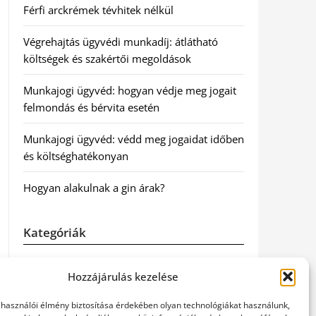
Férfi arckrémek tévhitek nélkül
Végrehajtás ügyvédi munkadíj: átlátható
költségek és szakértői megoldások
Munkajogi ügyvéd: hogyan védje meg jogait
felmondás és bérvita esetén
Munkajogi ügyvéd: védd meg jogaidat időben
és költséghatékonyan
Hogyan alakulnak a gin árak?
Kategóriák
Egészség
Hozzájárulás kezelése
Hírek
elhasználói élmény biztosítása érdekében olyan technológiákat használunk,