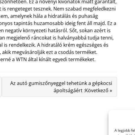
zönhetően. Ez a növényi kivonatok miatt garantált,
t is rengeteget tesznek. Nem szabad megfeledkezni
em, amelynek hála a hidratálás és puhaság
sonyos tapintás huzamosabb ideig fent áll majd. Ez a
n negatív környezeti hatásról. Sőt, sokan azért is
san megjelenő ráncokat is halványabbá tudja tenni,
al is rendelkezik. A hidratáló krém egészséges és
 akik megvásárolják ezt a csodás terméket.
rné a WTN által kínált egyedi termékeket.
Az autó gumiszőnyeggel tehetünk a gépkocsi
ápoltságáért :Következő »
A legjobb f