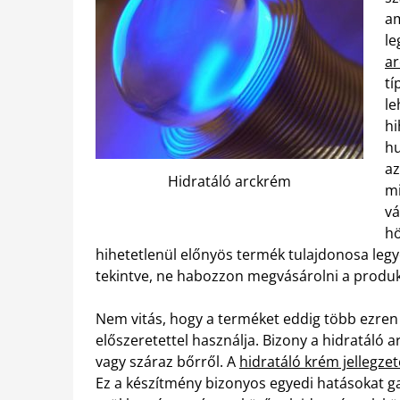
am
le
a
tí
le
hi
hu
az
Hidratáló arckrém
mi
vá
hö
hihetetlenül előnyös termék tulajdonosa legyen
tekintve, ne habozzon megvásárolni a produ
Nem vitás, hogy a terméket eddig több ezren 
előszeretettel használja. Bizony a hidratáló 
vagy száraz bőrről. A
hidratáló krém jellegz
Ez a készítmény bizonyos egyedi hatásokat ga