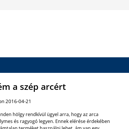
ém a szép arcért
on 2016-04-21
nden hölgy rendkívül ügyel arra, hogy az arca
lymes és ragyogó legyen. Ennek elérése érdekében
ámtalan terméket használni lehet, ám van egy,