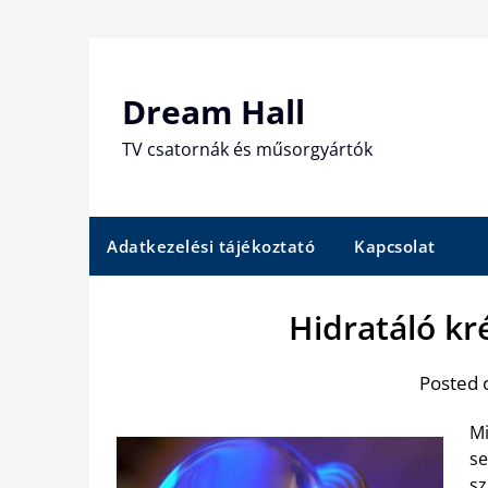
Skip
to
content
Dream Hall
TV csatornák és műsorgyártók
Adatkezelési tájékoztató
Kapcsolat
Hidratáló kr
Posted 
Mi
se
sz