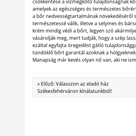
csökkentése a vízmegkötő tulajdonságnak kös
amelyek az egészséges és természetes bőrér
a bőr nedvességtartalmának növekedéséről s
természetessé válik, illetve a selymes és bár
krém mindig védi a bőrt, legyen szó akármilye
vásárolják meg, mert tudják, hogy a szép las
ezáltal egyfajta öregedést gátló tulajdonságg
tündöklő bőrt garantál azoknak a hölgyeknek,
Manapság már kevés olyan nő van, aki ne isme
« Előző: Válasszon az eladó ház
Székesfehérváron kínálatunkból!