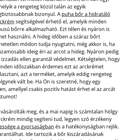
elyik a rengeteg közül talán az egyik
gbiztosabbnak bizonyul. A
puha bőr a hidratáló
rckrém
segítségével érhető el, amelyik minden
pusú bőrre alkalmazható. Ezt télen és nyáron is
het használni. A hideg időben a száraz bőrt
hetetlen módon tudja nyugtatni, még akkor is, ha
zamosabb ideig éri az arcot a hideg. Nyáron pedig
 izzadás ellen garantál védelmet. Kétségtelen, hogy
nden időszakban érdemes ezt az arckrémet
lasztani, azt a terméket, amelyik eddig rengeteg
lgynek vált be. Ha Ön is szeretné, hogy egy
, amellyel csakis pozitív hatást érhet el az arcát
ktumot!
vásárolták meg, és a mai napig is számtalan hölgy
arckrém mindig segíteni tud, legyen szó érzékeny
etessége a gyorsaságban
és a hatékonyságban rejlik.
rantálhat. Ide tartozik a bőr kiszáradásának