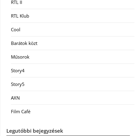
RTL II
RTL Klub
Cool
Barátok közt
Műsorok
Story4
Story5
AXN
Film Café
Legutóbbi bejegyzések