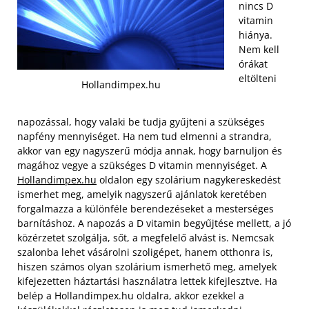
nincs D
vitamin
hiánya.
Nem kell
órákat
eltölteni
Hollandimpex.hu
napozással, hogy valaki be tudja gyűjteni a szükséges
napfény mennyiséget. Ha nem tud elmenni a strandra,
akkor van egy nagyszerű módja annak, hogy barnuljon és
magához vegye a szükséges D vitamin mennyiséget. A
Hollandimpex.hu
oldalon egy szolárium nagykereskedést
ismerhet meg, amelyik nagyszerű ajánlatok keretében
forgalmazza a különféle berendezéseket a mesterséges
barnításhoz. A napozás a D vitamin begyűjtése mellett, a jó
közérzetet szolgálja, sőt, a megfelelő alvást is. Nemcsak
szalonba lehet vásárolni szoligépet, hanem otthonra is,
hiszen számos olyan szolárium ismerhető meg, amelyek
kifejezetten háztartási használatra lettek kifejlesztve. Ha
belép a Hollandimpex.hu oldalra, akkor ezekkel a