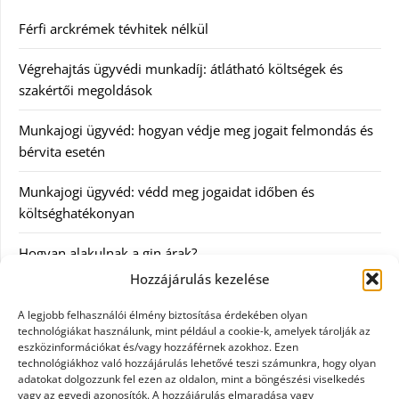
Férfi arckrémek tévhitek nélkül
Végrehajtás ügyvédi munkadíj: átlátható költségek és
szakértői megoldások
Munkajogi ügyvéd: hogyan védje meg jogait felmondás és
bérvita esetén
Munkajogi ügyvéd: védd meg jogaidat időben és
költséghatékonyan
Hogyan alakulnak a gin árak?
Hozzájárulás kezelése
Kategóriák
A legjobb felhasználói élmény biztosítása érdekében olyan
technológiákat használunk, mint például a cookie-k, amelyek tárolják az
eszközinformációkat és/vagy hozzáférnek azokhoz. Ezen
Egészség
technológiákhoz való hozzájárulás lehetővé teszi számunkra, hogy olyan
adatokat dolgozzunk fel ezen az oldalon, mint a böngészési viselkedés
Hírek
vagy az egyedi azonosítók. A hozzájárulás elmaradása vagy