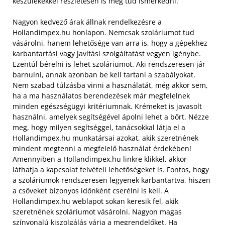
készülékekkel részletesen is meg tud ismerkedni.
Nagyon kedvező árak állnak rendelkezésre a
Hollandimpex.hu honlapon. Nemcsak szoláriumot tud
vásárolni, hanem lehetősége van arra is, hogy a gépekhez
karbantartási vagy javítási szolgáltatást vegyen igénybe.
Ezentúl bérelni is lehet szoláriumot. Aki rendszeresen jár
barnulni, annak azonban be kell tartani a szabályokat.
Nem szabad túlzásba vinni a használatát, még akkor sem,
ha a ma használatos berendezések már megfelelnek
minden egészségügyi kritériumnak. Krémeket is javasolt
használni, amelyek segítségével ápolni lehet a bőrt. Nézze
meg, hogy milyen segítséggel, tanácsokkal látja el a
Hollandimpex.hu munkatársai azokat, akik szeretnének
mindent megtenni a megfelelő használat érdekében!
Amennyiben a Hollandimpex.hu linkre klikkel, akkor
láthatja a kapcsolat felvételi lehetőségeket is. Fontos, hogy
a szoláriumok rendszeresen legyenek karbantartva, hiszen
a csöveket bizonyos időnként cserélni is kell. A
Hollandimpex.hu weblapot sokan keresik fel, akik
szeretnének szoláriumot vásárolni. Nagyon magas
színvonalú kiszolgálás várja a megrendelőket. Ha