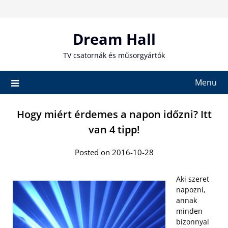
Skip
to
content
Dream Hall
TV csatornák és műsorgyártók
Menu
Hogy miért érdemes a napon időzni? Itt
van 4 tipp!
Posted on 2016-10-28
Aki szeret
napozni,
annak
minden
bizonnyal