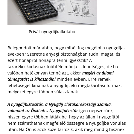
Privát nyugdíjkalkulátor
Belegondolt már abba, hogy miből fog megélni a nyugdíjas
években? Szeretné anyagi biztonságban tudni magát, és
ezért hónapról-hónapra tenni igyekszik? A
takarékoskodásnak többféle módja is lehetséges, de ha
valóban hatékonyan tenné azt, akkor
megéri az állami
támogatást is kihasználni
minden évben. Erre remek
lehetőséget kínálnak a nyugdíjcélú megtakarítási formák,
melyeket egyre többen választanak.
A nyugdíjbiztosítás, a Nyugdíj Előtakarékossági Számla,
valamint az Önkéntes Nyugdíjpénztár
igen népszerűek,
hiszen egyre többen látják be, hogy az állami nyugdíjtól
nem számíthatnak megfelelő összegre a nyugdíjba vonulás
után. Ha Ön is azok közé tartozik, akik még mindig hisznek