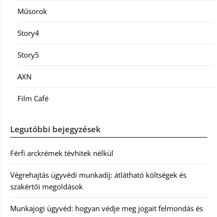
Műsorok
Story4
Story5
AXN
Film Café
Legutóbbi bejegyzések
Férfi arckrémek tévhitek nélkül
Végrehajtás ügyvédi munkadíj: átlátható költségek és
szakértői megoldások
Munkajogi ügyvéd: hogyan védje meg jogait felmondás és