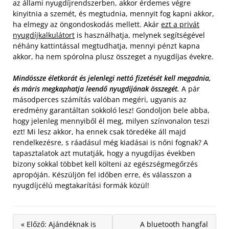
az állami nyugdíjrendszerben, akkor érdemes végre
kinyitnia a szemét, és megtudnia, mennyit fog kapni akkor,
ha elmegy az öngondoskodás mellett. Akár
ezt a privát
nyugdíjkalkulátort
is használhatja, melynek segítségével
néhány kattintással megtudhatja, mennyi pénzt kapna
akkor, ha nem spórolna plusz összeget a nyugdíjas évekre.
Mindössze életkorát és jelenlegi nettó fizetését kell megadnia,
és máris megkaphatja leendő nyugdíjának összegét.
A pár
másodperces számítás valóban megéri, ugyanis az
eredmény garantáltan sokkoló lesz! Gondoljon bele abba,
hogy jelenleg mennyiből él meg, milyen színvonalon teszi
ezt! Mi lesz akkor, ha ennek csak töredéke áll majd
rendelkezésre, s ráadásul még kiadásai is nőni fognak? A
tapasztalatok azt mutatják, hogy a nyugdíjas években
bizony sokkal többet kell költeni az egészségmegőrzés
apropóján. Készüljön fel időben erre, és válasszon a
nyugdíjcélú megtakarítási formák közül!
« Előző: Ajándéknak is
A bluetooth hangfal