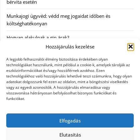
bérvita esetén
Munkajogi ügyvéd: védd meg jogaidat időben és
költséghatékonyan
Hogyan alakulnak a gin árak?
Hozzájárulás kezelése
Kategóriák
A legjobb felhasználói élmény biztosítása érdekében olyan
technológiákat használunk, mint például a cookie-k, amelyek tárolják az
eszközinformációkat és/vagy hozzáférnek azokhoz. Ezen
Egészség
technológiákhoz való hozzájárulás lehetővé teszi számunkra, hogy olyan
adatokat dolgozzunk fel ezen az oldalon, mint a böngészési viselkedés
Hírek
vagy az egyedi azonosítók. A hozzájárulás elmaradása vagy
visszavonása hátrányosan befolyásolhat bizonyos funkciókat és
funkciókat.
Internet
Szolgáltatás
Elfogadás
Webáruház
Elutasítás