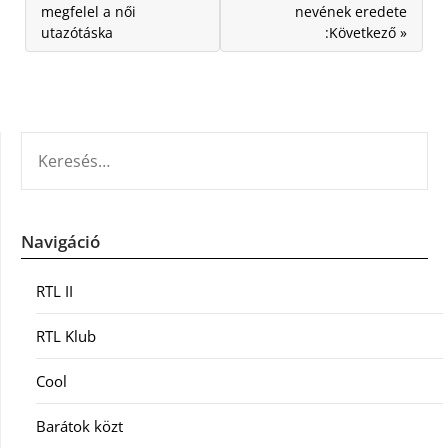
megfelel a női
nevének eredete
utazótáska
:Következő »
KERESÉS:
Navigáció
RTL II
RTL Klub
Cool
Barátok közt