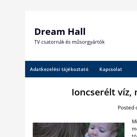
Skip
to
content
Dream Hall
TV csatornák és műsorgyártók
Adatkezelési tájékoztató
Kapcsolat
Ioncserélt víz,
Posted 
Mi
me
tö