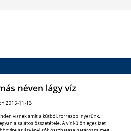
 más néven lágy víz
on 2015-11-13
nden víznek amit a kútból, forrásból nyerünk,
gvan a sajátos összetétele. A víz különleges ízét
bbnyire az ásványi sók összhatása határozza meg.