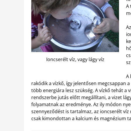
A 
me
A
io
ke
hő
cs
Ioncserélt víz, vagy lágy víz
sz
A 
rakódik a vízkő, így jelentősen megcsappan a h
több energiára lesz szükség. A vízkő tehát a
rendszerbe jutás előtt megállítani, a vizet lágy
folyamatnak az eredménye. Az ily módon nyer
szennyeződést is tartalmaz, az ioncserélt víz m
csak kimondottan a kalcium és magnézium tar