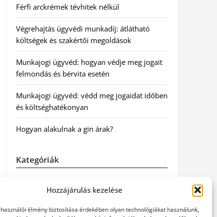
Férfi arckrémek tévhitek nélkül
Végrehajtás ügyvédi munkadíj: átlátható
költségek és szakértői megoldások
Munkajogi ügyvéd: hogyan védje meg jogait
felmondás és bérvita esetén
Munkajogi ügyvéd: védd meg jogaidat időben
és költséghatékonyan
Hogyan alakulnak a gin árak?
Kategóriák
Egészség
Hozzájárulás kezelése
Hírek
elhasználói élmény biztosítása érdekében olyan technológiákat használunk,