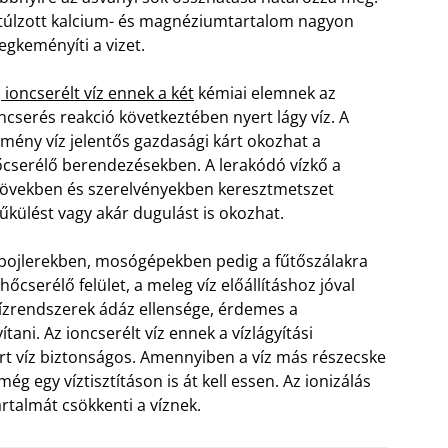
túlzott kalcium- és magnéziumtartalom nagyon
gkeményíti a vizet.
z
ioncserélt víz ennek a két
kémiai elemnek az
ncserés reakció következtében nyert lágy víz. A
mény víz jelentős gazdasági kárt okozhat a
cserélő berendezésekben. A lerakódó vízkő a
övekben és szerelvényekben keresztmetszet
űkülést vagy akár dugulást is okozhat.
bojlerekben, mosógépekben pedig a fűtőszálakra
őcserélő felület, a meleg víz előállításhoz jóval
 vízrendszerek ádáz ellensége, érdemes a
ítani. Az ioncserélt víz ennek a vízlágyítási
t víz biztonságos. Amennyiben a víz más részecske
ég egy víztisztításon is át kell essen. Az ionizálás
talmát csökkenti a víznek.