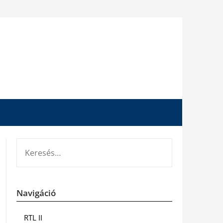
KERESÉS:
Navigáció
RTL II