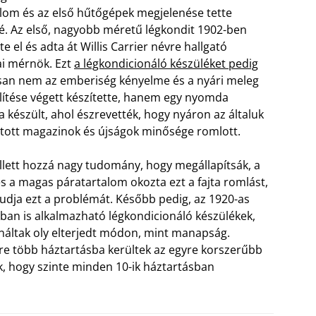
lom és az első hűtőgépek megjelenése tette
é. Az első, nagyobb méretű légkondit 1902-ben
te el és adta át Willis Carrier névre hallgató
i mérnök. Ezt
a légkondicionáló készüléket pedig
san nem az emberiség kényelme és a nyári meleg
lítése végett készítette, hanem egy nyomda
 készült, ahol észrevették, hogy nyáron az általuk
ott magazinok és újságok minősége romlott.
lett hozzá nagy tudomány, hogy megállapítsák, a
s a magas páratartalom okozta ezt a fajta romlást,
 tudja ezt a problémát. Később pedig, az 1920-as
sban is alkalmazható légkondicionáló készülékek,
náltak oly elterjedt módon, mint manapság.
re több háztartásba kerültek az egyre korszerűbb
, hogy szinte minden 10-ik háztartásban