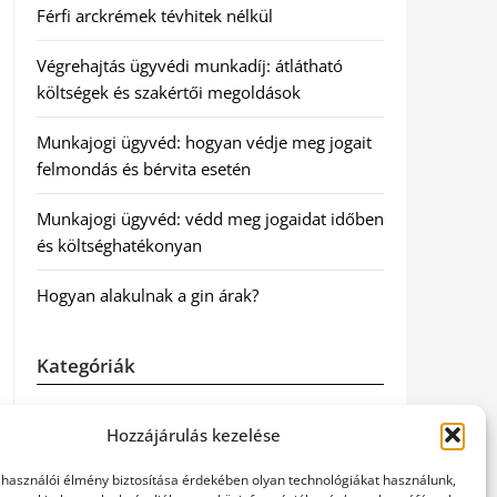
Férfi arckrémek tévhitek nélkül
Végrehajtás ügyvédi munkadíj: átlátható
költségek és szakértői megoldások
Munkajogi ügyvéd: hogyan védje meg jogait
felmondás és bérvita esetén
Munkajogi ügyvéd: védd meg jogaidat időben
és költséghatékonyan
Hogyan alakulnak a gin árak?
Kategóriák
Egészség
Hozzájárulás kezelése
Hírek
elhasználói élmény biztosítása érdekében olyan technológiákat használunk,