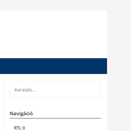
KERESÉS:
Navigáció
RTL II