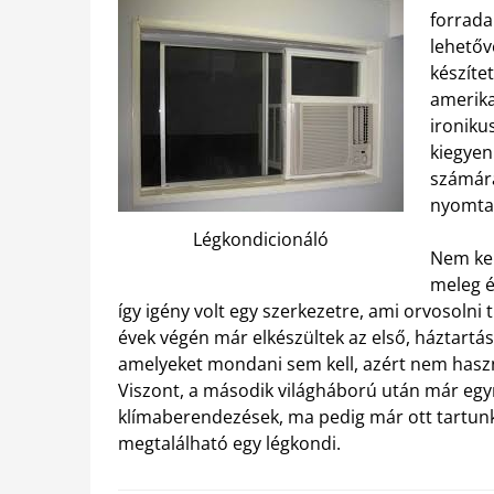
forrada
lehetőv
készítet
amerika
ironiku
kiegyen
számára
nyomtat
Légkondicionáló
Nem kel
meleg é
így igény volt egy szerkezetre, ami orvosolni
évek végén már elkészültek az első, háztartá
amelyeket mondani sem kell, azért nem hasz
Viszont, a második világháború után már egy
klímaberendezések, ma pedig már ott tartunk
megtalálható egy légkondi.