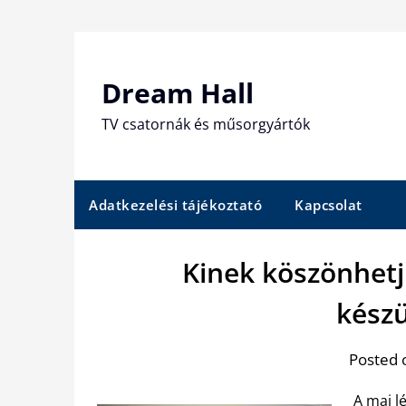
Skip
to
content
Dream Hall
TV csatornák és műsorgyártók
Adatkezelési tájékoztató
Kapcsolat
Kinek köszönhetj
kész
Posted 
A mai l