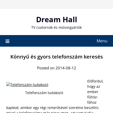
Skip
to
content
Dream Hall
TV csatornák és műsorgyártók
Menu
Könnyű és gyors telefonszám keresés
Posted on 2014-08-12
Előfordul,
hogy az
ember
Telefonszám tudakozó
fűhöz-
fához
kapkod, amikor egy régi ismerősével szeretne beszélni,
mivel a telefonszáma már nincs meg, azt sem tudja