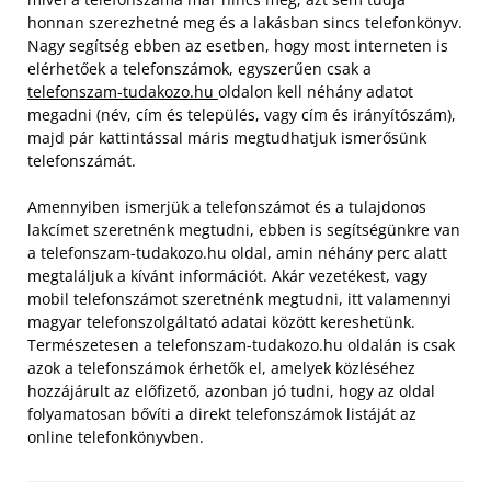
honnan szerezhetné meg és a lakásban sincs telefonkönyv.
Nagy segítség ebben az esetben, hogy most interneten is
elérhetőek a telefonszámok, egyszerűen csak a
telefonszam-tudakozo.hu
oldalon kell néhány adatot
megadni (név, cím és település, vagy cím és irányítószám),
majd pár kattintással máris megtudhatjuk ismerősünk
telefonszámát.
Amennyiben ismerjük a telefonszámot és a tulajdonos
lakcímet szeretnénk megtudni, ebben is segítségünkre van
a telefonszam-tudakozo.hu oldal, amin néhány perc alatt
megtaláljuk a kívánt információt. Akár vezetékest, vagy
mobil telefonszámot szeretnénk megtudni, itt valamennyi
magyar telefonszolgáltató adatai között kereshetünk.
Természetesen a telefonszam-tudakozo.hu oldalán is csak
azok a telefonszámok érhetők el, amelyek közléséhez
hozzájárult az előfizető, azonban jó tudni, hogy az oldal
folyamatosan bővíti a direkt telefonszámok listáját az
online telefonkönyvben.