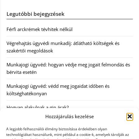
Legutóbbi bejegyzések
Férfi arckrémek tévhitek nélkül
Végrehajtás ügyvédi munkadíj: átlátható költségek és
szakértői megoldások
Munkajogi ügyvéd: hogyan védje meg jogait felmondás és
bérvita esetén
Munkajogi ügyvéd: védd meg jogaidat időben és
költséghatékonyan
Hogyan alakulnak a gin árak?
Hozzájárulás kezelése
Kategóriák
A legjobb felhasználói élmény biztosítása érdekében olyan
technológiákat használunk, mint például a cookie-k, amelyek tárolják az