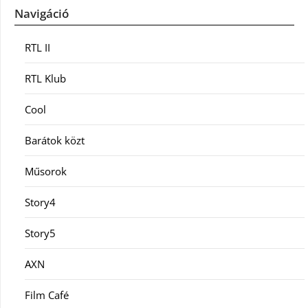
Navigáció
RTL II
RTL Klub
Cool
Barátok közt
Műsorok
Story4
Story5
AXN
Film Café