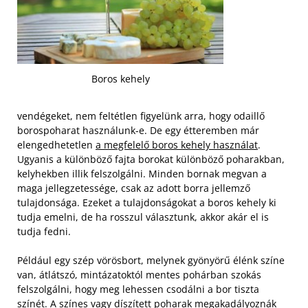
Boros kehely
vendégeket, nem feltétlen figyelünk arra, hogy odaillő
borospoharat használunk-e. De egy étteremben már
elengedhetetlen
a megfelelő boros kehely használat
.
Ugyanis a különböző fajta borokat különböző poharakban,
kelyhekben illik felszolgálni. Minden bornak megvan a
maga jellegzetessége, csak az adott borra jellemző
tulajdonsága. Ezeket a tulajdonságokat a boros kehely ki
tudja emelni, de ha rosszul választunk, akkor akár el is
tudja fedni.
Például egy szép vörösbort, melynek gyönyörű élénk színe
van, átlátszó, mintázatoktól mentes pohárban szokás
felszolgálni, hogy meg lehessen csodálni a bor tiszta
színét. A színes vagy díszített poharak megakadályoznák