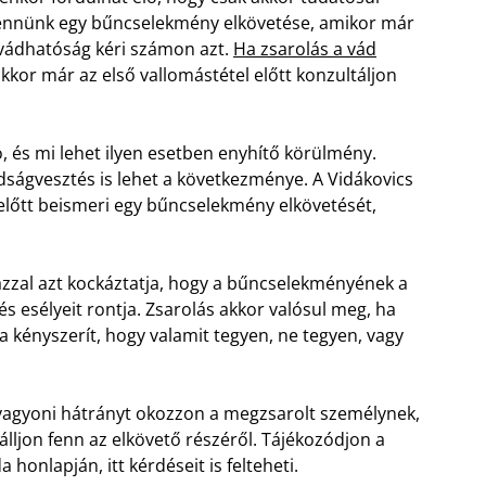
nnünk egy bűncselekmény elkövetése, amikor már
vádhatóság kéri számon azt.
Ha zsarolás a vád
kor már az első vallomástétel előtt konzultáljon
ó, és mi lehet ilyen esetben enyhítő körülmény.
dságvesztés is lehet a következménye. A Vidákovics
előtt beismeri egy bűncselekmény elkövetését,
azzal azt kockáztatja, hogy a bűncselekményének a
és esélyeit rontja. Zsarolás akkor valósul meg, ha
a kényszerít, hogy valamit tegyen, ne tegyen, vagy
 vagyoni hátrányt okozzon a megzsarolt személynek,
álljon fenn az elkövető részéről. Tájékozódjon a
honlapján, itt kérdéseit is felteheti.