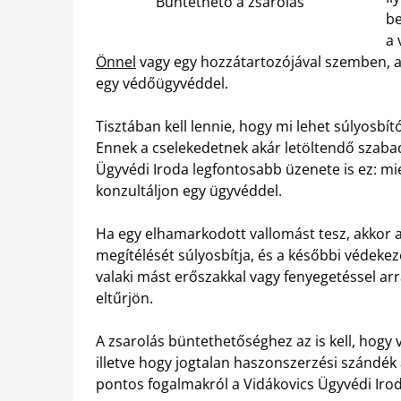
Büntethető a zsarolás
be
a 
Önnel
vagy egy hozzátartozójával szemben, ak
egy védőügyvéddel.
Tisztában kell lennie, hogy mi lehet súlyosbít
Ennek a cselekedetnek akár letöltendő szaba
Ügyvédi Iroda legfontosabb üzenete is ez: mi
konzultáljon egy ügyvéddel.
Ha egy elhamarkodott vallomást tesz, akkor 
megítélését súlyosbítja, és a későbbi védekez
valaki mást erőszakkal vagy fenyegetéssel arr
eltűrjön.
A zsarolás büntethetőséghez az is kell, hogy
illetve hogy jogtalan haszonszerzési szándék 
pontos fogalmakról a Vidákovics Ügyvédi Iroda 