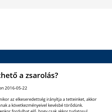
hető a zsarolás?
on 2016-05-22
ikor az elkeseredettség irányítja a tetteinket, akkor
nak a következményeivel kevésbé törődünk.
yenkor fordulhat elő, hogy csak akkor tudatosul