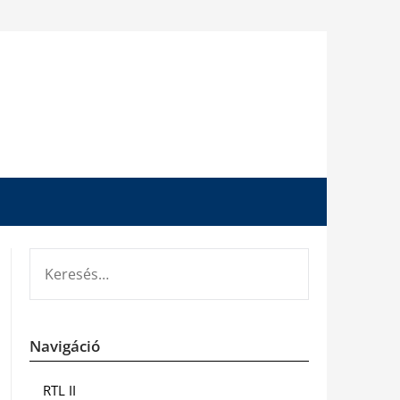
KERESÉS:
Navigáció
RTL II