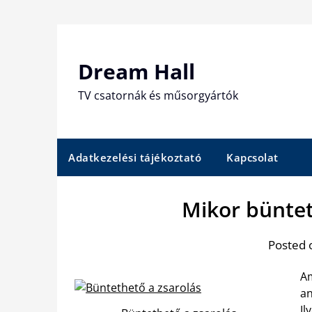
Skip
to
content
Dream Hall
TV csatornák és műsorgyártók
Adatkezelési tájékoztató
Kapcsolat
Mikor büntet
Posted 
Am
an
Il