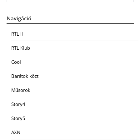
Navigáció
RTL II
RTL Klub
Cool
Barátok közt
Műsorok
Story4
Story5
AXN