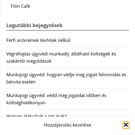
Film Café
Legutóbbi bejegyzések
Férfi arckrémek tévhitek nélkül
Végrehajtás ügyvédi munkadíj: átlátható költségek és
szakértői megoldások
Munkajogi ügyvéd: hogyan védje meg jogait felmondás és
bérvita esetén
Munkajogi ügyvéd: védd meg jogaidat időben és
költséghatékonyan
Hogyan alakulnak a gin árak?
Hozzájárulás kezelése