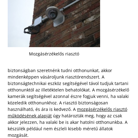
Mozgásérzékelős riasztó
biztonságban szeretnénk tudni otthonunkat, akkor
mindenképpen vásároljunk riasztórendszert. A
biztonságtechnikai eszköz segítségével távol tudjuk tartani
otthonunktól az illetéktelen behatolókat. A mozgásérzékelő
kamerák segítségével azonnal észre fogjuk venni, ha valaki
közeledik otthonunkhoz. A riasztó biztonságosan
használható, és ára is kedvező. A
mozgásérzékelős riasztó
működésének alapját
úgy határozták meg, hogy az csak
akkor jelezzen, ha valaki be is akar hatolni otthonunkba. A
készülék például nem észleli kisebb méretű állatok
mozgását.