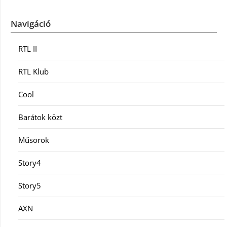
Navigáció
RTL II
RTL Klub
Cool
Barátok közt
Műsorok
Story4
Story5
AXN