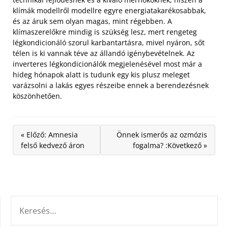
klímák modellről modellre egyre energiatakarékosabbak,
és az áruk sem olyan magas, mint régebben. A
klímaszerelőkre mindig is szükség lesz, mert rengeteg
légkondicionáló szorul karbantartásra, mivel nyáron, sőt
télen is ki vannak téve az állandó igénybevételnek. Az
inverteres légkondicionálók megjelenésével most már a
hideg hónapok alatt is tudunk egy kis plusz meleget
varázsolni a lakás egyes részeibe ennek a berendezésnek
köszönhetően.
« Előző: Amnesia
Önnek ismerős az ozmózis
felső kedvező áron
fogalma? :Következő »
KERESÉS: