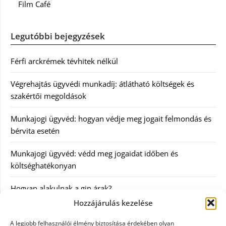
Film Café
Legutóbbi bejegyzések
Férfi arckrémek tévhitek nélkül
Végrehajtás ügyvédi munkadíj: átlátható költségek és
szakértői megoldások
Munkajogi ügyvéd: hogyan védje meg jogait felmondás és
bérvita esetén
Munkajogi ügyvéd: védd meg jogaidat időben és
költséghatékonyan
Hogyan alakulnak a gin árak?
Hozzájárulás kezelése
Kategóriák
A legjobb felhasználói élmény biztosítása érdekében olyan