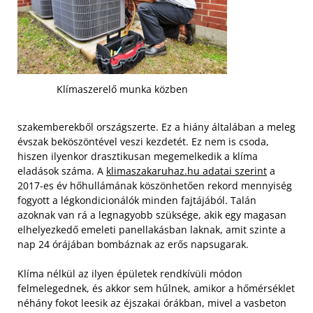
Klímaszerelő munka közben
szakemberekből országszerte. Ez a hiány általában a meleg
évszak beköszöntével veszi kezdetét. Ez nem is csoda,
hiszen ilyenkor drasztikusan megemelkedik a klíma
eladások száma. A
klimaszakaruhaz.hu adatai szerint
a
2017-es év hőhullámának köszönhetően rekord mennyiség
fogyott a légkondicionálók minden fajtájából. Talán
azoknak van rá a legnagyobb szüksége, akik egy magasan
elhelyezkedő emeleti panellakásban laknak, amit szinte a
nap 24 órájában bombáznak az erős napsugarak.
Klíma nélkül az ilyen épületek rendkívüli módon
felmelegednek, és akkor sem hűlnek, amikor a hőmérséklet
néhány fokot leesik az éjszakai órákban, mivel a vasbeton