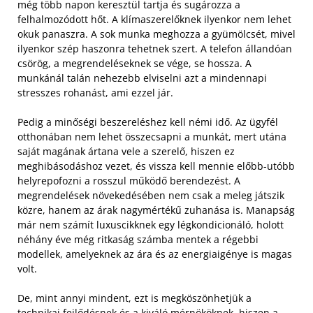
még több napon keresztül tartja és sugározza a
felhalmozódott hőt. A klímaszerelőknek ilyenkor nem lehet
okuk panaszra. A sok munka meghozza a gyümölcsét, mivel
ilyenkor szép haszonra tehetnek szert. A telefon állandóan
csörög, a megrendeléseknek se vége, se hossza. A
munkánál talán nehezebb elviselni azt a mindennapi
stresszes rohanást, ami ezzel jár.
Pedig a minőségi beszereléshez kell némi idő. Az ügyfél
otthonában nem lehet összecsapni a munkát, mert utána
saját magának ártana vele a szerelő, hiszen ez
meghibásodáshoz vezet, és vissza kell mennie előbb-utóbb
helyrepofozni a rosszul működő berendezést. A
megrendelések növekedésében nem csak a meleg játszik
közre, hanem az árak nagymértékű zuhanása is. Manapság
már nem számít luxuscikknek egy légkondicionáló, holott
néhány éve még ritkaság számba mentek a régebbi
modellek, amelyeknek az ára és az energiaigénye is magas
volt.
De, mint annyi mindent, ezt is megköszönhetjük a
technikai fejlődésnek és a kiváló mérnököknek, hiszen a