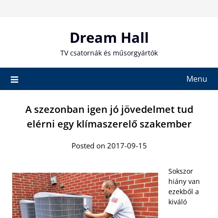
Skip
to
content
Dream Hall
TV csatornák és műsorgyártók
Menu
A szezonban igen jó jövedelmet tud
elérni egy klímaszerelő szakember
Posted on 2017-09-15
Sokszor
hiány van
ezekből a
kiváló