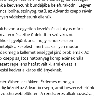
ak a kedvencünk bundájába belefurakodni. Legyen
ancs, bolha, szúnyog, tetű, az
Advantix csepp révén
nyan
védekezhetünk ellenük.
ak havonta egyetlen kezelés és a kutyus máris
i a természetbe önfeledten szórakozni.
kor figyeljünk arra, hogy rendszeresen
teljük a kezelést, mert csakis ilyen módon
őek meg a kellemetlenséggel járó problémák! Az
x csepp sajátos hatóanyag komplexének hála,
zett repellens hatást vált ki, ami elveszi a
ozási kedvét a káros élőlényeknek.
 mértékben lecsökken. Érdemes mindig a
ndig kéznél az Advantix csepp, amit beszerezhetünk
arzoo.hu webfelületen! A rendszeres alkalmazásával,