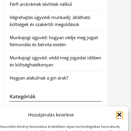
Férfi arckrémek tévhitek nélkül
Végrehajtás ügyvédi munkadíj: átlátható
költségek és szakértői megoldások
Munkajogi ügyvéd: hogyan védje meg jogait
felmondás és bérvita esetén
Munkajogi ügyvéd: védd meg jogaidat időben
és költséghatékonyan
Hogyan alakulnak a gin árak?
Kategóriák
Egészség
Hozzájárulás kezelése
Hírek
elhasználói élmény biztosítása érdekében olyan technológiákat használunk,