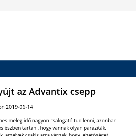
yújt az Advantix csepp
on 2019-06-14
mes meleg idő nagyon csalogató tud lenni, azonban
 észben tartani, hogy vannak olyan paraziták,
k, amelyek csakis arra várnak, hogy lehetőséget