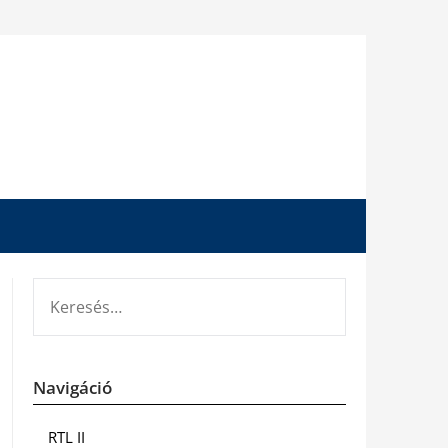
KERESÉS:
Navigáció
RTL II