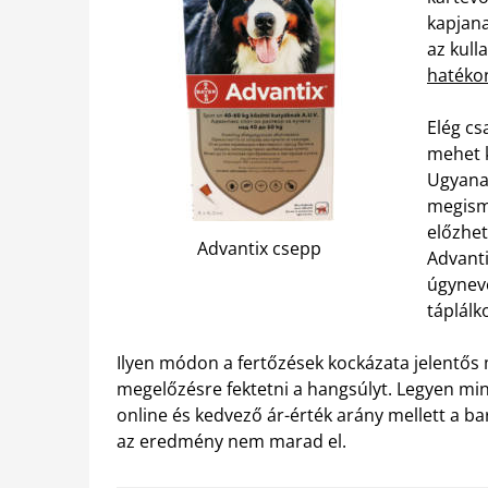
kapjan
az kull
hatéko
Elég cs
mehet k
Ugyanak
megismé
előzhet
Advantix csepp
Advanti
úgyneve
táplálk
Ilyen módon a fertőzések kockázata jelentős
megelőzésre fektetni a hangsúlyt. Legyen mi
online és kedvező ár-érték arány mellett a b
az eredmény nem marad el.