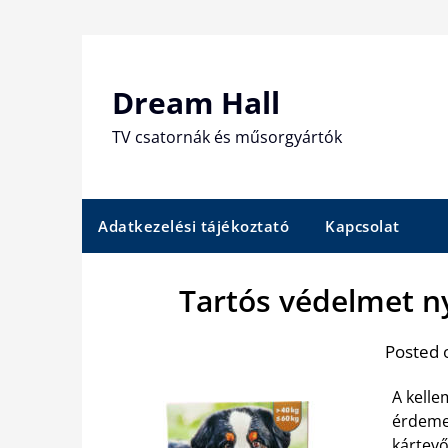
Skip
to
content
Dream Hall
TV csatornák és műsorgyártók
Adatkezelési tájékoztató
Kapcsolat
Tartós védelmet n
Posted 
A kelle
érdemes
kártevő