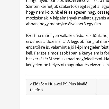
hangelnyelő panelek felszerelésével.
Ezt a m
Szintén kérhetjük szakértők
segítségét a leg
hogy nem költünk el feleslegesen nagy összeg
mozizásnak. A képélmények mellett ugyanis 
abban, hogy mennyire élvezhető egy film.
Ezért ha már ilyen vállalkozásba kezdünk, h
érdemes áldozni is rá. A legjobb hangfal má
erősítőkre is, valamint a jó képi megjelenítés
kell. Persze a moziszobában a kényelem is fo
beszerzéséről sem szabad megfeledkezni. Ha
kényelembe helyezni magunkat és élvezni a r
« Előző: A Huawei P9 Plus kiváló
telefon