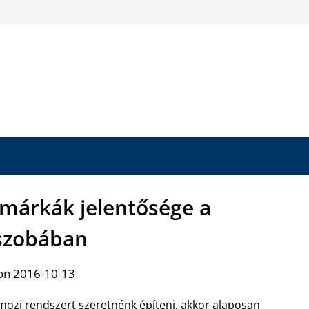
 márkák jelentősége a
szobában
on 2016-10-13
mozi rendszert szeretnénk építeni, akkor alaposan