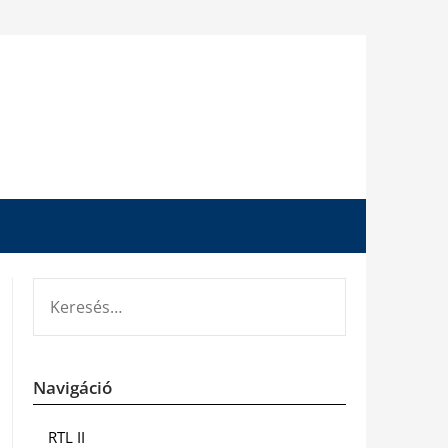
KERESÉS:
Navigáció
RTL II