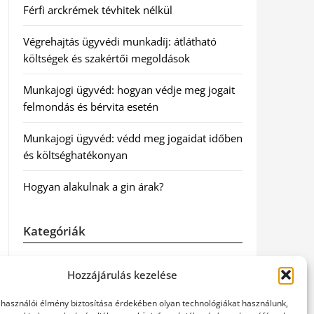
Férfi arckrémek tévhitek nélkül
Végrehajtás ügyvédi munkadíj: átlátható
költségek és szakértői megoldások
Munkajogi ügyvéd: hogyan védje meg jogait
felmondás és bérvita esetén
Munkajogi ügyvéd: védd meg jogaidat időben
és költséghatékonyan
Hogyan alakulnak a gin árak?
Kategóriák
Egészség
Hozzájárulás kezelése
Hírek
elhasználói élmény biztosítása érdekében olyan technológiákat használunk,