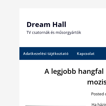
Skip
to
content
Dream Hall
TV csatornák és műsorgyártók
Adatkezelési tájékoztató
Kapcsolat
A legjobb hangfal
mozi
Posted 
Ha házi