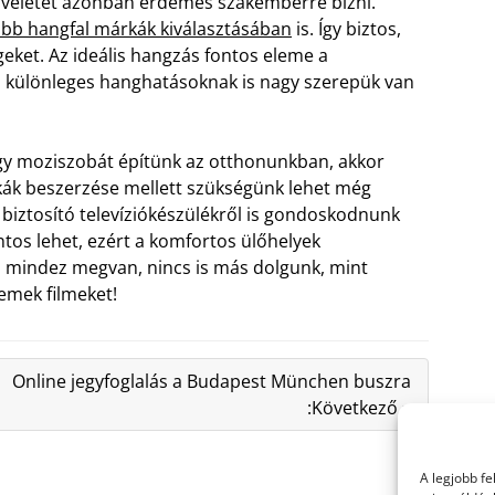
űveletet azonban érdemes szakemberre bízni.
jobb hangfal márkák kiválasztásában
is. Így biztos,
eket. Az ideális hangzás fontos eleme a
a különleges hanghatásoknak is nagy szerepük van
ogy moziszobát építünk az otthonunkban, akkor
rkák beszerzése mellett szükségünk lehet még
t biztosító televíziókészülékről is gondoskodnunk
ntos lehet, ezért a komfortos ülőhelyek
 mindez megvan, nincs is más dolgunk, mint
emek filmeket!
Online jegyfoglalás a Budapest München buszra
:Következő »
A legjobb f