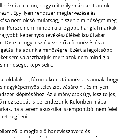
ll nézni a piacon, hogy mit milyen árban tudunk
ezni. Egy ilyen rendszer megtervezése és
kása nem olcsó mulatság, hiszen a minőséget meg
etni. Persze
nem mindenki a legjobb hangfal márkák
gnagyobb képernyős tévékészülékek közül akar
i. De csak úgy lesz élvezhető a filmnézés és a
lgatás, ha adunk a minőségre. Ezért a legolcsóbb
ket sem választhatjuk, mert azok nem mindig a
s minőséget képviselik.
akmai oldalakon, fórumokon utánanézünk annak, hogy
 nagyképernyős televíziót vásárolni, és milyen
dszer kiépítéséhez. Az élmény csak úgy lesz teljes,
ző moziszobát is berendezünk. Különben hiába
árkák, ha a terem akusztikai szempontból nem felel
et segíteni.
jellemzői a megfelelő hangvisszaverő és