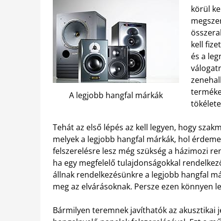
körül ke
megszer
összera
kell fiz
és a le
válogatn
zenehal
terméke
A legjobb hangfal márkák
tökélete
Tehát az első lépés az kell legyen, hogy sz
melyek a legjobb hangfal márkák, hol érdemes
felszerelésre lesz még szükség a házimozi ren
ha egy megfelelő tulajdonságokkal rendelke
állnak rendelkezésünkre a legjobb hangfal m
meg az elvárásoknak. Persze ezen könnyen leh
Bármilyen teremnek javíthatók az akusztikai 