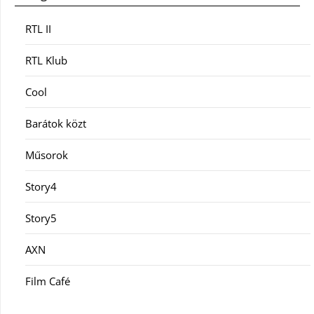
RTL II
RTL Klub
Cool
Barátok közt
Műsorok
Story4
Story5
AXN
Film Café