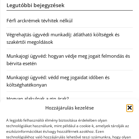
Legutóbbi bejegyzések
Férfi arckrémek tévhitek nélkül
Végrehajtás ügyvédi munkadíj: átlátható költségek és
szakértői megoldások
Munkajogi ügyvéd: hogyan védje meg jogait felmondás és
bérvita esetén
Munkajogi ügyvéd: védd meg jogaidat időben és
költséghatékonyan
Hogyan alakulnak a gin árak?
Hozzájárulás kezelése
Kategóriák
A legjobb felhasználói élmény biztosítása érdekében olyan
technológiákat használunk, mint például a cookie-k, amelyek tárolják az
eszközinformációkat és/vagy hozzáférnek azokhoz. Ezen
Egészség
technológiákhoz való hozzájárulás lehetővé teszi számunkra, hogy olyan