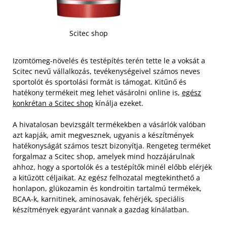
Scitec shop
Izomtömeg-növelés és testépítés terén tette le a voksát a
Scitec nevű vállalkozás, tevékenységeivel számos neves
sportolót és sportolási formát is támogat. Kitűnő és
hatékony termékeit meg lehet vásárolni online is,
egész
konkrétan a Scitec shop
kínálja ezeket.
A hivatalosan bevizsgált termékekben a vásárlók valóban
azt kapják, amit megvesznek, ugyanis a készítmények
hatékonyságát számos teszt bizonyítja. Rengeteg terméket
forgalmaz a Scitec shop, amelyek mind hozzájárulnak
ahhoz, hogy a sportolók és a testépítők minél előbb elérjék
a kitűzött céljaikat.
Az egész felhozatal megtekinthető a
honlapon, glükozamin és kondroitin tartalmú termékek,
BCAA-k, karnitinek, aminosavak, fehérjék, speciális
készítmények egyaránt vannak a gazdag kínálatban.