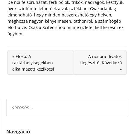
De női felsőruházat, férfi pólók, trikók, nadrágok, kesztyűk,
övek szintén fellelhetőek a választékban. Gyakorlatilag
elmondható, hogy minden beszerezhető egy helyen,
méghozzá nagyon kényelmesen, otthonról, a számítógép
előtt ülve. Csak a Scitec shop online üzletét kell keresni ez
ügyben.
« Előző: A
A női óra divatos
raktárhelyiségekben
kiegészítő :Következő
alkalmazott kézikocsi
»
KERESÉS:
Navigáció