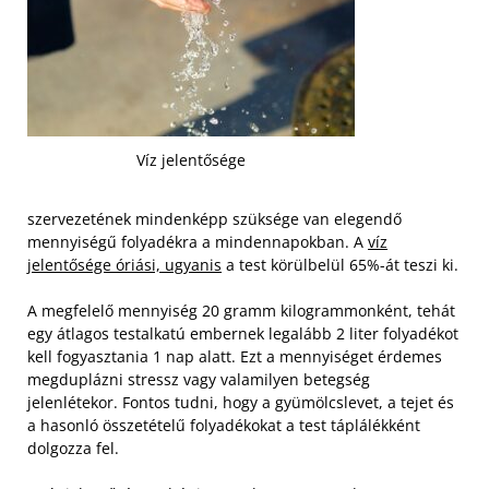
Víz jelentősége
szervezetének mindenképp szüksége van elegendő
mennyiségű folyadékra a mindennapokban. A
víz
jelentősége óriási, ugyanis
a test körülbelül 65%-át teszi ki.
A megfelelő mennyiség 20 gramm kilogrammonként, tehát
egy átlagos testalkatú embernek legalább 2 liter folyadékot
kell fogyasztania 1 nap alatt. Ezt a mennyiséget érdemes
megduplázni stressz vagy valamilyen betegség
jelenlétekor. Fontos tudni, hogy a gyümölcslevet, a tejet és
a hasonló összetételű folyadékokat a test táplálékként
dolgozza fel.