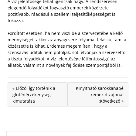
A víz jelentősége tehát igencsak nagy. A rendszeresen
elegendő folyadékot fogyasztó emberek közérzete
pozitívabb, ráadásul a szellemi teljesítőképességet is
fokozza.
Fordított esetben, ha nem viszi be a szervezetébe a kellő
mennyiséget, akkor az anyagcsere folyamat lelassul, ami a
közérzetre is kihat. Érdemes megemlíteni, hogy a
szénsavas üdítők nem pótolják, sőt, elvonják a szervezettől
a tiszta folyadékot. A víz jelentősége létfontosságú az
állatok, valamint a növények fejlődése szempontjából is.
« Előző: Így történik a
Kinyitható sarokkanapé
gluténérzékenység
remek dizájnnal
kimutatása
:Következő »
KERESÉS: