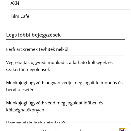
AXN
Film Café
Legutóbbi bejegyzések
Férfi arckrémek tévhitek nélkül
Végrehajtás ügyvédi munkadíj: átlátható költségek és
szakértői megoldások
Munkajogi ügyvéd: hogyan védje meg jogait felmondás és
bérvita esetén
Munkajogi ügyvéd: védd meg jogaidat időben és
költséghatékonyan
Hogyan alakulnak a gin árak?