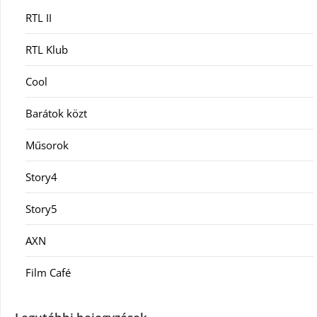
RTL II
RTL Klub
Cool
Barátok közt
Műsorok
Story4
Story5
AXN
Film Café