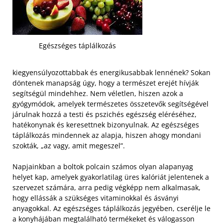
Egészséges táplálkozás
kiegyensúlyozottabbak és energikusabbak lennének? Sokan
döntenek manapság úgy, hogy a természet erejét hívják
segítségül mindehhez. Nem véletlen, hiszen azok a
gyógymódok, amelyek természetes összetevők segítségével
járulnak hozzá a testi és pszichés egészség eléréséhez,
hatékonynak és keresettnek bizonyulnak. Az egészséges
táplálkozás mindennek az alapja, hiszen ahogy mondani
szokták, „az vagy, amit megeszel”.
Napjainkban a boltok polcain számos olyan alapanyag
helyet kap, amelyek gyakorlatilag üres kalóriát jelentenek a
szervezet számára, arra pedig végképp nem alkalmasak,
hogy ellássák a szükséges vitaminokkal és ásványi
anyagokkal. Az egészséges táplálkozás jegyében, cserélje le
a konyhájában megtalálható termékeket és válogasson