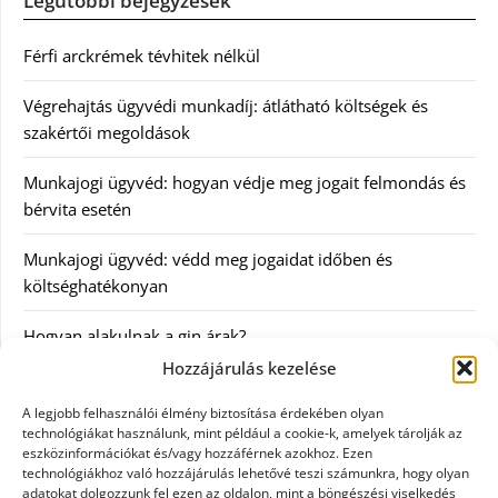
Legutóbbi bejegyzések
Férfi arckrémek tévhitek nélkül
Végrehajtás ügyvédi munkadíj: átlátható költségek és
szakértői megoldások
Munkajogi ügyvéd: hogyan védje meg jogait felmondás és
bérvita esetén
Munkajogi ügyvéd: védd meg jogaidat időben és
költséghatékonyan
Hogyan alakulnak a gin árak?
Hozzájárulás kezelése
Kategóriák
A legjobb felhasználói élmény biztosítása érdekében olyan
technológiákat használunk, mint például a cookie-k, amelyek tárolják az
eszközinformációkat és/vagy hozzáférnek azokhoz. Ezen
Egészség
technológiákhoz való hozzájárulás lehetővé teszi számunkra, hogy olyan
adatokat dolgozzunk fel ezen az oldalon, mint a böngészési viselkedés