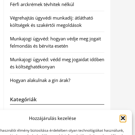
Férfi arckrémek tévhitek nélkül
Végrehajtás ügyvédi munkadíj: átlátható
költségek és szakértői megoldások
Munkajogi ügyvéd: hogyan védje meg jogait
felmondás és bérvita esetén
Munkajogi ügyvéd: védd meg jogaidat időben
és költséghatékonyan
Hogyan alakulnak a gin árak?
Kategóriák
Egészség
Hozzájárulás kezelése
Hírek
elhasználói élmény biztosítása érdekében olyan technológiákat használunk,