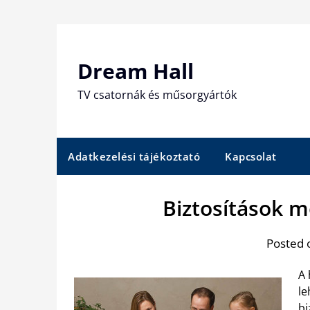
Skip
to
content
Dream Hall
TV csatornák és műsorgyártók
Adatkezelési tájékoztató
Kapcsolat
Biztosítások 
Posted 
A 
le
bi