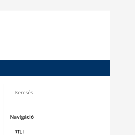
KERESÉS:
Navigáció
RTL II