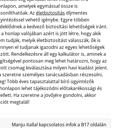
nlapon, amelyek egymással össze is
sonlíthatóak. Az
életbiztosítás
díjmentes
yintézéssel vehető igénybe. Egyre többen
deklődnek a kedvező biztosítási lehetőségek iránt.
 a honlap valójában azért is jött létre, hogy akik
m tudják, melyik életbiztosítást válasszák, ők is
nnyen el tudjanak igazodni az egyes lehetőségek
zött.
Rendelkezésre áll egy kalkulátor is, aminek a
gítségével pontosan meg lehet határozni, hogy az
ott csomag kiválasztása milyen havi kiadást jelent.
 szeretne személyes tanácsadásban részesülni,
g! Több éves tapasztalattal bíró ügyintézők
 A honlapon lehet tájékozódni előtakarékossági és
ellett. Ha szeretne a jövőjére gondolni, akkor
ciót megtalál!
Manju itallal kapcsolatos infok a B17 oldalán