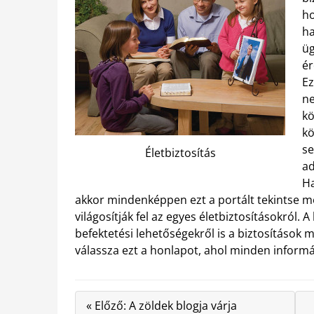
ho
ha
üg
ér
Ez
ne
kö
kö
se
Életbiztosítás
ad
Ha
akkor mindenképpen ezt a portált tekintse me
világosítják fel az egyes életbiztosításokról.
befektetési lehetőségekről is a biztosítások m
válassza ezt a honlapot, ahol minden informá
« Előző: A zöldek blogja várja