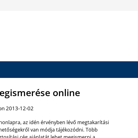
megismerése online
on 2013-12-02
honlapra, az idén érvényben lévő megtakarítási
hetőségekről van módja tájékozódni. Több
ztosítási cég ajánlatát lehet megismerni a