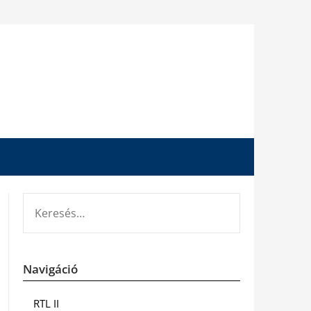
KERESÉS:
Navigáció
RTL II