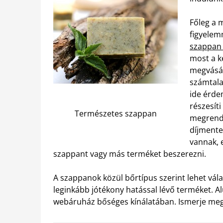
Főleg a 
figyelem
szappan
most a k
megvásár
számtala
ide érde
részesíti
Természetes szappan
megrende
díjmente
vannak, 
szappant vagy más terméket beszerezni.
A szappanok közül bőrtípus szerint lehet vála
leginkább jótékony hatással lévő terméket.
webáruház bőséges kínálatában. Ismerje meg Ö