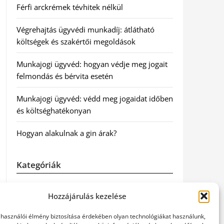
Férfi arckrémek tévhitek nélkül
Végrehajtás ügyvédi munkadíj: átlátható
költségek és szakértői megoldások
Munkajogi ügyvéd: hogyan védje meg jogait
felmondás és bérvita esetén
Munkajogi ügyvéd: védd meg jogaidat időben
és költséghatékonyan
Hogyan alakulnak a gin árak?
Kategóriák
Egészség
Hozzájárulás kezelése
Hírek
elhasználói élmény biztosítása érdekében olyan technológiákat használunk,