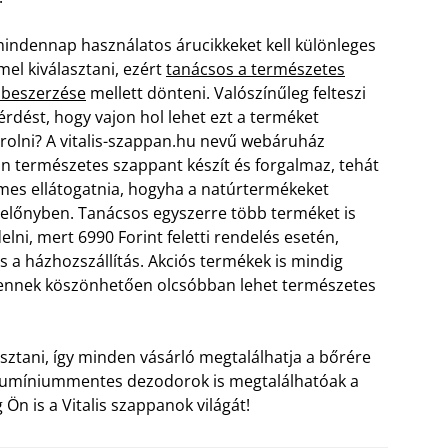
mindennap használatos árucikkeket kell különleges
mel kiválasztani, ezért
tanácsos a természetes
 beszerzése
mellett dönteni. Valószínűleg felteszi
érdést, hogy vajon hol lehet ezt a terméket
olni? A vitalis-szappan.hu nevű webáruház
n természetes szappant készít és forgalmaz, tehát
mes ellátogatnia, hogyha a natúrtermékeket
 előnyben.
Tanácsos egyszerre több terméket is
lni, mert 6990 Forint feletti rendelés esetén,
s a házhozszállítás. Akciós termékek is mindig
ennek köszönhetően olcsóbban lehet természetes
sztani, így minden vásárló megtalálhatja a bőrére
 Alumíniummentes dezodorok is megtalálhatóak a
n is a Vitalis szappanok világát!