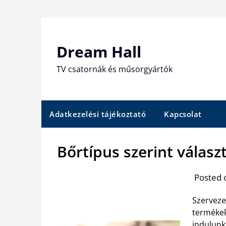
Skip
to
content
Dream Hall
TV csatornák és műsorgyártók
Adatkezelési tájékoztató
Kapcsolat
Bőrtípus szerint válas
Posted 
Szerveze
termékek
indulunk