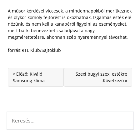
A műsor kérdései viccesek, a mindennapokból merítkeznek
és olykor komoly fejtörést is okozhatnak. Izgalmas esték elé
nézünk, és nem kell a kanapéról figyelni az eseményeket,
mert bárki benevezhet családjával a nagy
megmérettetésre, ahonnan szép nyereménnyel távozhat.
forrás:RTL Klub/Sajtoklub
« Előző: Kiváló
Szexi bugyi szexi estékre
Samsung klíma
:Következő »
KERESÉS: