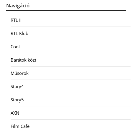
Navigáció
RTL II
RTL Klub
Cool
Barátok közt
Műsorok
Story4
Story5
AXN
Film Café