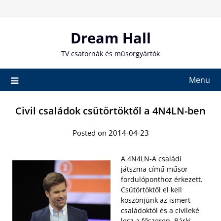
Skip
to
content
Dream Hall
TV csatornák és műsorgyártók
Menu
Civil családok csütörtöktől a 4N4LN-ben
Posted on 2014-04-23
A 4N4LN-A családi
játszma című műsor
fordulóponthoz érkezett.
Csütörtöktől el kell
köszönjünk az ismert
családoktól és a civileké
lesz a főszerep. Bárki