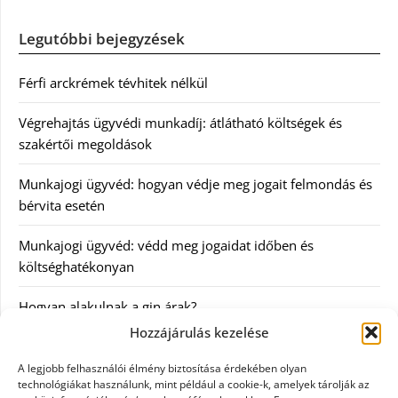
Legutóbbi bejegyzések
Férfi arckrémek tévhitek nélkül
Végrehajtás ügyvédi munkadíj: átlátható költségek és
szakértői megoldások
Munkajogi ügyvéd: hogyan védje meg jogait felmondás és
bérvita esetén
Munkajogi ügyvéd: védd meg jogaidat időben és
költséghatékonyan
Hogyan alakulnak a gin árak?
Hozzájárulás kezelése
Kategóriák
A legjobb felhasználói élmény biztosítása érdekében olyan
technológiákat használunk, mint például a cookie-k, amelyek tárolják az