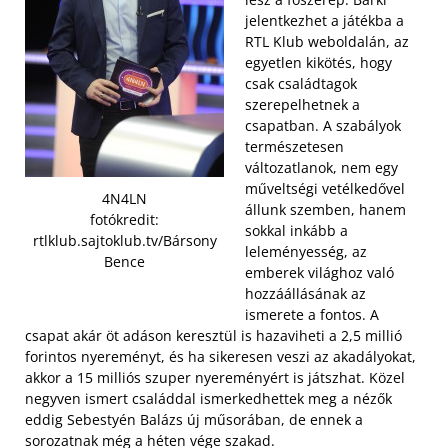
jelentkezhet a játékba a
RTL Klub weboldalán, az
egyetlen kikötés, hogy
csak családtagok
szerepelhetnek a
csapatban. A szabályok
természetesen
változatlanok, nem egy
műveltségi vetélkedővel
4N4LN
állunk szemben, hanem
fotókredit:
sokkal inkább a
rtlklub.sajtoklub.tv/Bársony
leleményesség, az
Bence
emberek világhoz való
hozzáállásának az
ismerete a fontos.
A
csapat akár öt adáson keresztül is hazaviheti a 2,5 millió
forintos nyereményt, és ha sikeresen veszi az akadályokat,
akkor a 15 milliós szuper nyereményért is játszhat. Közel
negyven ismert családdal ismerkedhettek meg a nézők
eddig Sebestyén Balázs új műsorában, de ennek a
sorozatnak még a héten vége szakad.