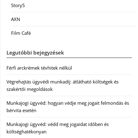
Story5
AXN
Film Café
Legutóbbi bejegyzések
Férfi arckrémek tévhitek nélkül
Végrehajtás ügyvédi munkadíj: átlátható költségek és
szakértői megoldások
Munkajogi ügyvéd: hogyan védje meg jogait felmondás és
bérvita esetén
Munkajogi ügyvéd: védd meg jogaidat időben és
költséghatékonyan