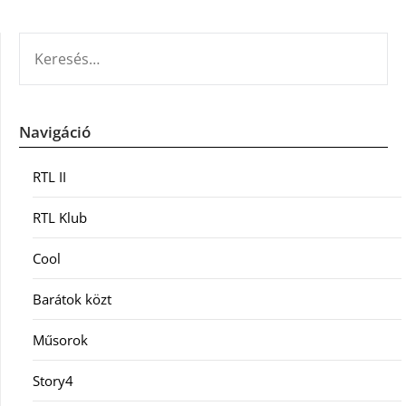
KERESÉS:
Navigáció
RTL II
RTL Klub
Cool
Barátok közt
Műsorok
Story4