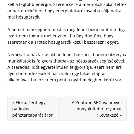
kell a legtöbb energia. Szerencsére a mérnökök sokat tettek
annak érdekében, hogy energiatakarékosabbá váljanak a
mai hősugárzók.
A német minőségben most is meg lehet bízni mint mindig,
ezért nem fogunk mellényúlni, ha úgy döntünk, hogy
szeretnénk a Trotec hősugárzók közül beszerezni egyet.
Nemcsak a háztartásokban lehet hasznos, hanem bizonyos
munkálatok is felgyorsíthatóak az hősugárzók segítségével.
A száradási időt egyértelműen felgyorsítja, ezért nem árt
ilyen berendezéseket használni egy lakásfelújítás
alkalmával, ha erre nem pont a nyári melegben kerül sor.
« Előző: Ferihegy
A Youtube SEO valamivel
parkolás
bonyolultabb folyamat
pénztárcabarát áron
:Következő »