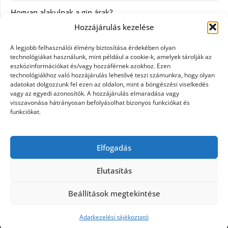
Hogyan alakulnak a gin árak?
Hozzájárulás kezelése
Kategóriák
A legjobb felhasználói élmény biztosítása érdekében olyan
technológiákat használunk, mint például a cookie-k, amelyek tárolják az
eszközinformációkat és/vagy hozzáférnek azokhoz. Ezen
Egészség
technológiákhoz való hozzájárulás lehetővé teszi számunkra, hogy olyan
adatokat dolgozzunk fel ezen az oldalon, mint a böngészési viselkedés
Hírek
vagy az egyedi azonosítók. A hozzájárulás elmaradása vagy
visszavonása hátrányosan befolyásolhat bizonyos funkciókat és
funkciókat.
Internet
Szolgáltatás
Elfogadás
Webáruház
Elutasítás
Beállítások megtekintése
©2026 Dream Hall
| Design:
Newspaperly WordPress
Theme
Adatkezelési tájékoztató