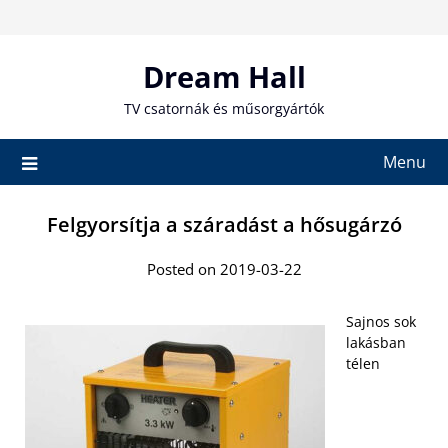
Skip
to
content
Dream Hall
TV csatornák és műsorgyártók
Menu
Felgyorsítja a száradást a hősugárzó
Posted on 2019-03-22
Sajnos sok
lakásban
télen