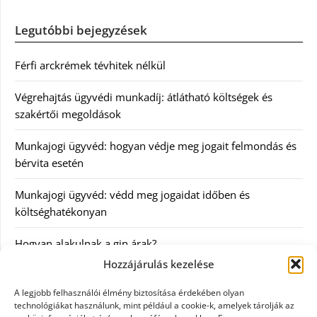
Legutóbbi bejegyzések
Férfi arckrémek tévhitek nélkül
Végrehajtás ügyvédi munkadíj: átlátható költségek és
szakértői megoldások
Munkajogi ügyvéd: hogyan védje meg jogait felmondás és
bérvita esetén
Munkajogi ügyvéd: védd meg jogaidat időben és
költséghatékonyan
Hogyan alakulnak a gin árak?
Hozzájárulás kezelése
Kategóriák
A legjobb felhasználói élmény biztosítása érdekében olyan
technológiákat használunk, mint például a cookie-k, amelyek tárolják az