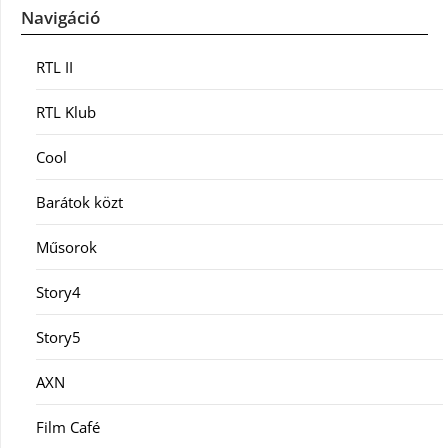
Navigáció
RTL II
RTL Klub
Cool
Barátok közt
Műsorok
Story4
Story5
AXN
Film Café