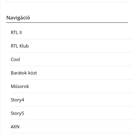
Navigáció
RTL II
RTL Klub
Cool
Barátok közt
Műsorok
Story4
Story5
AXN