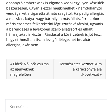
dohányzó embereknek is elgondolkodni egy ilyen készülék
beszerzésén, ugyanis ezzel megkímélhetik nemdohányzó
vendégeiket a cigaretta átható szagától. Ha pedig allergiás
a macska-. kutya- vagy bármilyen más állatszőrre, akkor
máris érdemes felkerekedni légtisztítót vásárolni, ugyanis
a berendezés a levegőben szálló állatszőrt és elhalt
hámsejteket is kiszűri. Ráadásul a közérzetnek is jót tesz,
hogy otthonában tiszta levegőt lélegezhet be, akár
allergiás, akár nem.
« Előző: Női bőr csizma
Természetes kozmetikum
az igényeknek
a karácsonyfa alá
megfelelően
:Következő »
KERESÉS: