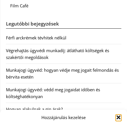
Film Café
Legutóbbi bejegyzések
Férfi arckrémek tévhitek nélkül
Végrehajtás ügyvédi munkadíj: átlátható költségek és
szakértői megoldások
Munkajogi ügyvéd: hogyan védje meg jogait felmondás és
bérvita esetén
Munkajogi ügyvéd: védd meg jogaidat időben és
költséghatékonyan
Hogyan alakulnak a gin árak?
Hozzájárulás kezelése