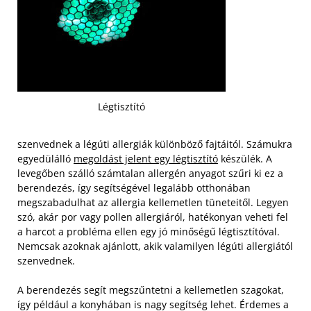
Légtisztító
szenvednek a légúti allergiák különböző fajtáitól. Számukra
egyedülálló
megoldást jelent egy légtisztító
készülék. A
levegőben szálló számtalan allergén anyagot szűri ki ez a
berendezés, így segítségével legalább otthonában
megszabadulhat az allergia kellemetlen tüneteitől. Legyen
szó, akár por vagy pollen allergiáról, hatékonyan veheti fel
a harcot a probléma ellen egy jó minőségű légtisztítóval.
Nemcsak azoknak ajánlott, akik valamilyen légúti allergiától
szenvednek.
A berendezés segít megszűntetni a kellemetlen szagokat,
így például a konyhában is nagy segítség lehet. Érdemes a