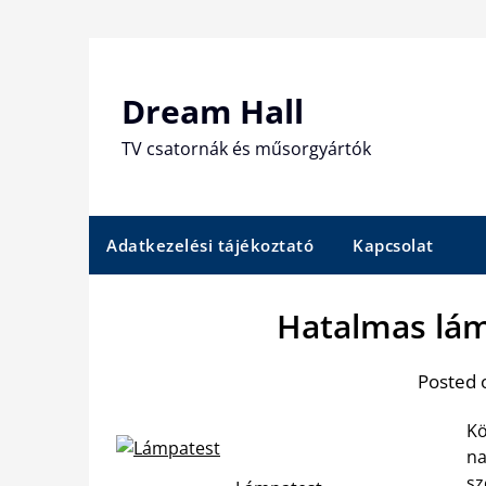
Skip
to
content
Dream Hall
TV csatornák és műsorgyártók
Adatkezelési tájékoztató
Kapcsolat
Hatalmas lám
Posted 
Kö
na
sz