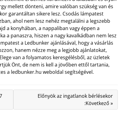
rgy mellett dönteni, amire valóban szükség van és
kor garantáltan sikere lesz. Csodás lámpatest
zban, ahol nem lesz nehéz megtalálni a legszebb
jd a konyhában, a nappaliban vagy éppen a
ka a panaszra, hiszen a nagy kavalkádban nem lesz
ámpatest a Ledbunker ajánlásával, hogy a vásárlás
ozzon, hanem nézze meg a legjobb ajánlatokat,
Elege van a folyamatos keresgélésből, az üzletek
ük Önt, de nem is kell a jövőben ettől tartania,
s a ledbunker.hu weboldal segítségével.
7
Előnyök az ingatlanok bérlésekor
:Következő »