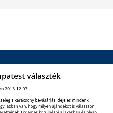
patest választék
on 2013-12-07
zeleg a karácsony bevásárlás ideje és mindenki
gy lázban van, hogy milyen ajándékot is válasszon
eretteinek. Érdemes körülnézni a lakásban és olyan