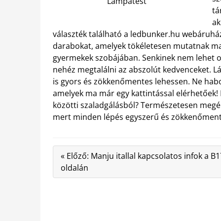
Lámpatest
tá
ak
választék található a ledbunker.hu webáruhá
darabokat, amelyek tökéletesen mutatnak ma
gyermekek szobájában.
Senkinek nem lehet o
nehéz megtalálni az abszolút kedvenceket. L
is gyors és zökkenőmentes lehessen. Ne hab
amelyek ma már egy kattintással elérhetőek! 
közötti szaladgálásból? Természetesen megértj
mert minden lépés egyszerű és zökkenőmente
« Előző: Manju itallal kapcsolatos infok a B1
oldalán