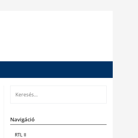
KERESÉS:
Navigáció
RTL II