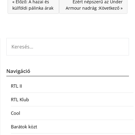
« Előző: A hazai és
Ezért népszerű az Under
külföldi pálinka árak
Armour nadrág :Következő »
KERESÉS:
Navigáció
RTL II
RTL Klub
Cool
Barátok közt