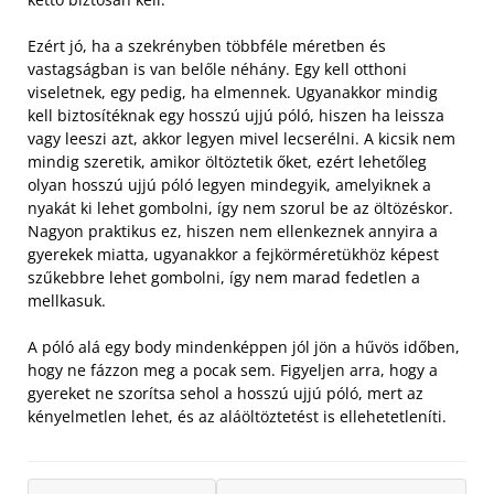
Ezért jó, ha a szekrényben többféle méretben és
vastagságban is van belőle néhány. Egy kell otthoni
viseletnek, egy pedig, ha elmennek. Ugyanakkor mindig
kell biztosítéknak egy hosszú ujjú póló, hiszen ha leissza
vagy leeszi azt, akkor legyen mivel lecserélni.
A kicsik nem
mindig szeretik, amikor öltöztetik őket, ezért lehetőleg
olyan hosszú ujjú póló legyen mindegyik, amelyiknek a
nyakát ki lehet gombolni, így nem szorul be az öltözéskor.
Nagyon praktikus ez, hiszen nem ellenkeznek annyira a
gyerekek miatta, ugyanakkor a fejkörméretükhöz képest
szűkebbre lehet gombolni, így nem marad fedetlen a
mellkasuk.
A póló alá egy body mindenképpen jól jön a hűvös időben,
hogy ne fázzon meg a pocak sem. Figyeljen arra, hogy a
gyereket ne szorítsa sehol a hosszú ujjú póló, mert az
kényelmetlen lehet, és az aláöltöztetést is ellehetetleníti.