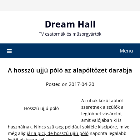
Skip
to
content
Dream Hall
TV csatornák és műsorgyártók
Menu
A hosszú ujjú póló az alapöltözet darabja
Posted on 2017-04-20
A ruhák közül abból
szeretnek a szülők a
Hosszú ujjú póló
legtöbbet vásárolni,
amit valójában ki is
használnak. Nincs szükség például sokféle kiscipőre, mivel
még alig
jár a pici, de hosszú ujjú póló
naponta legalább
kettő biztosan kell.