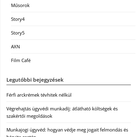
Műsorok
Story4
Story5
AXN
Film Café
Legutóbbi bejegyzések
Férfi arckrémek tévhitek nélkül
Végrehajtás ügyvédi munkadíj: átlátható költségek és
szakértői megoldások
Munkajogi ügyvéd: hogyan védje meg jogait felmondás és