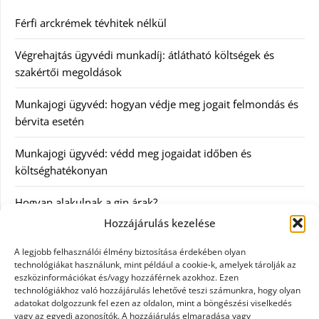
Férfi arckrémek tévhitek nélkül
Végrehajtás ügyvédi munkadíj: átlátható költségek és
szakértői megoldások
Munkajogi ügyvéd: hogyan védje meg jogait felmondás és
bérvita esetén
Munkajogi ügyvéd: védd meg jogaidat időben és
költséghatékonyan
Hogyan alakulnak a gin árak?
Hozzájárulás kezelése
Kategóriák
A legjobb felhasználói élmény biztosítása érdekében olyan
technológiákat használunk, mint például a cookie-k, amelyek tárolják az
eszközinformációkat és/vagy hozzáférnek azokhoz. Ezen
Egészség
technológiákhoz való hozzájárulás lehetővé teszi számunkra, hogy olyan
adatokat dolgozzunk fel ezen az oldalon, mint a böngészési viselkedés
Hírek
vagy az egyedi azonosítók. A hozzájárulás elmaradása vagy