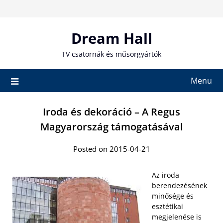
Skip
to
content
Dream Hall
TV csatornák és műsorgyártók
Menu
Iroda és dekoráció – A Regus
Magyarország támogatásával
Posted on 2015-04-21
Az iroda
berendezésének
minősége és
esztétikai
megjelenése is