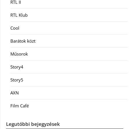
RTL II
RTL Klub
Cool
Barátok közt
Műsorok
Story4
Story5
AXN
Film Café
Legutóbbi bejegyzések