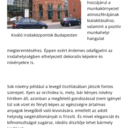
hozzájárul a
munkakörnyezet
atmoszférájának
kialakításához,
valamint a pozitív
munkahelyi
Kiváló irodaközpontok Budapesten
hangulat
megteremtéséhez. Éppen ezért érdemes odafigyelni az
irodahelyiségben elhelyezett dekoratív képekre és
növényekre is.
Sok növény például a levegő tisztításában játszik fontos
szerepet. Ilyen az orchidea is, mely, bár kényes növény
hírében áll, azonban a megfelelő gondozással (nem igényel
túl sok vizet és fényt) képes az egészségre ártalmas
anyagok levegőből való kivonására, emellett az adott
helyiség oxigénállományát is frissíti. És mivel eleganciát és
kifinomultságot sugároz, ideális díszítője lehet bármely