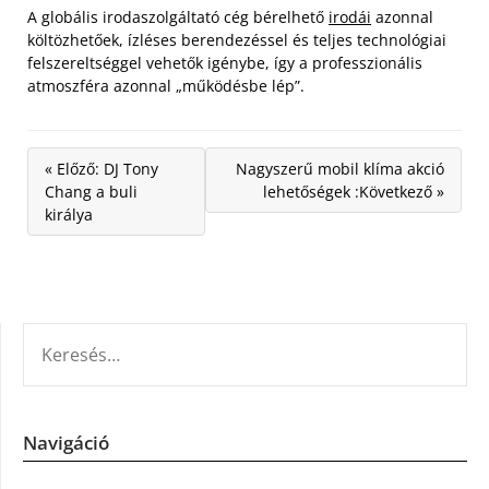
A globális irodaszolgáltató cég bérelhető
irodái
azonnal
költözhetőek, ízléses berendezéssel és teljes technológiai
felszereltséggel vehetők igénybe, így a professzionális
atmoszféra azonnal „működésbe lép”.
« Előző: DJ Tony
Nagyszerű mobil klíma akció
Chang a buli
lehetőségek :Következő »
királya
KERESÉS:
Navigáció