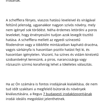
irodának.
A schefflera fényes, viaszos hatású leveleivel és virágával
feltűnő jelenség, ugyanakkor nagyon szívós növény, mely
nem igényel sok törődést. Néha érdemes letörölni a poros
leveleket, hogy érvényesülni tudjon azok levegőt tisztító
hatása. A schefflera mellett az egyedi színezetű
filodendron vagy a többféle mintázatban kapható dracéna,
vagyis sárkányfa is hasonlóan pozitív hatást fejt ki, és
hasonlóan igénytelen. Viszont, ha színes és vidám kinézetű
szobanövényt keresünk, a piros, narancssárga vagy
rózsaszín szirmú korallvirág lehet a tökéletes választás.
Ha az Ön számára is fontos irodájának kialakítása, de nem
tud időt szakítani a megfelelő bútorok és növények
kiválasztására, a Regus
7 budapesti irodaközpontjának
irodái ideális megoldást jelenthetnek.