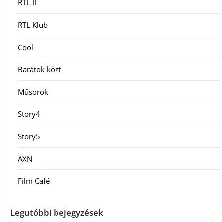
RTL II
RTL Klub
Cool
Barátok közt
Műsorok
Story4
Story5
AXN
Film Café
Legutóbbi bejegyzések