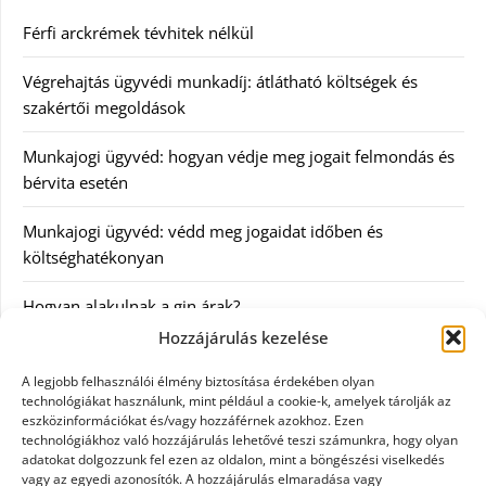
Férfi arckrémek tévhitek nélkül
Végrehajtás ügyvédi munkadíj: átlátható költségek és
szakértői megoldások
Munkajogi ügyvéd: hogyan védje meg jogait felmondás és
bérvita esetén
Munkajogi ügyvéd: védd meg jogaidat időben és
költséghatékonyan
Hogyan alakulnak a gin árak?
Hozzájárulás kezelése
Kategóriák
A legjobb felhasználói élmény biztosítása érdekében olyan
technológiákat használunk, mint például a cookie-k, amelyek tárolják az
eszközinformációkat és/vagy hozzáférnek azokhoz. Ezen
Egészség
technológiákhoz való hozzájárulás lehetővé teszi számunkra, hogy olyan
adatokat dolgozzunk fel ezen az oldalon, mint a böngészési viselkedés
Hírek
vagy az egyedi azonosítók. A hozzájárulás elmaradása vagy