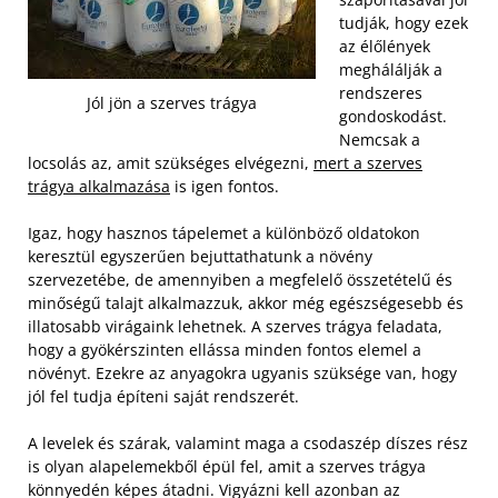
tudják, hogy ezek
az élőlények
meghálálják a
rendszeres
Jól jön a szerves trágya
gondoskodást.
Nemcsak a
locsolás az, amit szükséges elvégezni,
mert a szerves
trágya alkalmazása
is igen fontos.
Igaz, hogy hasznos tápelemet a különböző oldatokon
keresztül egyszerűen bejuttathatunk a növény
szervezetébe, de amennyiben a megfelelő összetételű és
minőségű talajt alkalmazzuk, akkor még egészségesebb és
illatosabb virágaink lehetnek. A szerves trágya feladata,
hogy a gyökérszinten ellássa minden fontos elemel a
növényt. Ezekre az anyagokra ugyanis szüksége van, hogy
jól fel tudja építeni saját rendszerét.
A levelek és szárak, valamint maga a csodaszép díszes rész
is olyan alapelemekből épül fel, amit a szerves trágya
könnyedén képes átadni. Vigyázni kell azonban az