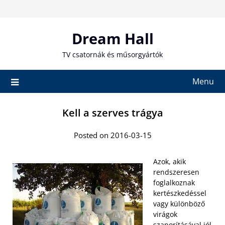
Skip
to
content
Dream Hall
TV csatornák és műsorgyártók
Menu
Kell a szerves trágya
Posted on 2016-03-15
Azok, akik
rendszeresen
foglalkoznak
kertészkedéssel
vagy különböző
virágok
szaporításával jól