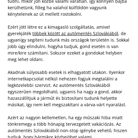
tudni, mikor jön közbe valami váratlan. így könnyen bajba
kerülhetünk, főleg ha valahol külföldön vagyunk
kénytelenek az út mellett rostokolni.
Ezért jött létre ez a kimagasló szolgáltatás, amivel
gyerekjáték
többek között az autómentés Szlovákiából
, de
ugyanígy segíteni tudunk más országok területén is. Sokkal
jobb úgy elindulni, hogyha tudjuk, gond esetén is van
mire/kire számítani. Sokszor ezeket a gondokat helyben
meg lehet oldani.
Akadnak súlyosabb esetek is elhagyatott utakon. Ilyenkor
internetkapcsolat nélkül nehezen fogjuk megtalálni a
legközelebbi szervizt. Az autómentés Szlovákiából
egyszerűen megoldható, ugyanis ha nagy a gond, akkor
hazaszállítjuk a járműt és biztosítani tudunk helyette
másikat, így nem kell megszakítani a várva-várt nyaralást.
Azért az nagyon kellemetlen, ha egy műszaki hiba miatt
tönkremegy a több hónapig tervezgetett vakációzás. Az
autómentés Szlovákiából non-stop igénybe vehető, hiszen
tudjuk, hogy bármikor közbejöhet valami.