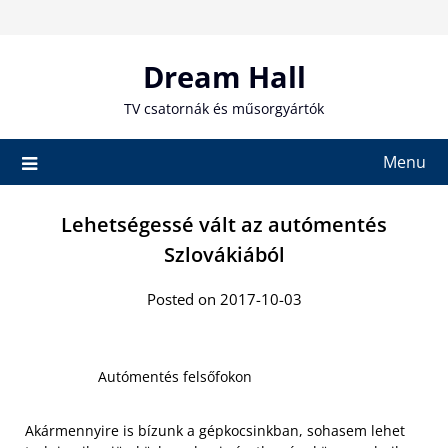
Skip
to
content
Dream Hall
TV csatornák és műsorgyártók
Menu
Lehetségessé vált az autómentés
Szlovákiából
Posted on 2017-10-03
Autómentés felsőfokon
Akármennyire is bízunk a gépkocsinkban, sohasem lehet