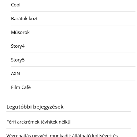
Cool
Barátok közt
Műsorok
Story4
Story5
AXN
Film Café
Legutóbbi bejegyzések
Férfi arckrémek tévhitek nélkül
Végrehajtás ügyvédi munkadíj: átlátható költségek és