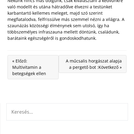
Nekünk nincs más dolgunk, csak kiválasztani a kedvünkre
való modellt és utána hátradőlve élvezni a testünket
karbantartó kellemes meleget, majd szó szerint
megfiatalodva, felfrissülve más szemmel nézni a világra. A
szaunázás közösségi élménynek sem utolsó, így ha
többszemélyes infraszauna mellett döntünk, családunk,
barátaink egészségéről is gondoskodhatunk.
« Előző:
A műcsalis horgászat alapja
Multivitamin a
a pergető bot :Következő »
betegségek ellen
KERESÉS: