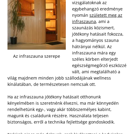
vizsgálatoknak az
egybehangzó eredménye
nyomán
született meg az
infraszauna
, ami a
szaunázás közismert,
jótékony hatásait fokozza,
a hagyományos szauna
hátrányai nélkül. Az
infraszauna mára egy
Az infraszauna szerepe
széles körben elterjedt
egészségmegőrző eszközzé
vált, ami megtalálható a
világ majdnem minden jobb szállodájának wellness
kínálatában, de természetesen nemcsak ott.
Ha az infraszauna jótékony hatásait otthonunk
kényelmében is szeretnénk élvezni, ma már könnyedén
rendelhetünk egy-, vagy akár többszemélyes kabint,
magunk és családunk részére. Használata teljesen
biztonságos, erről a technika fejlettsége gondoskodik.