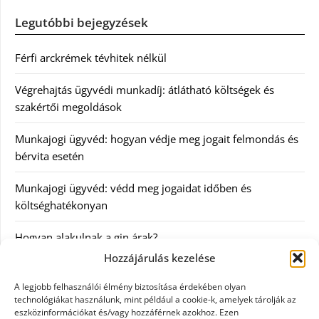
Legutóbbi bejegyzések
Férfi arckrémek tévhitek nélkül
Végrehajtás ügyvédi munkadíj: átlátható költségek és
szakértői megoldások
Munkajogi ügyvéd: hogyan védje meg jogait felmondás és
bérvita esetén
Munkajogi ügyvéd: védd meg jogaidat időben és
költséghatékonyan
Hogyan alakulnak a gin árak?
Hozzájárulás kezelése
Kategóriák
A legjobb felhasználói élmény biztosítása érdekében olyan
technológiákat használunk, mint például a cookie-k, amelyek tárolják az
eszközinformációkat és/vagy hozzáférnek azokhoz. Ezen
Egészség