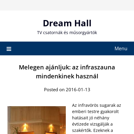
Skip
to
content
Dream Hall
TV csatornák és műsorgyártók
Menu
Melegen ajánljuk: az infraszauna
mindenkinek használ
Posted on 2016-01-13
Az infravörös sugarak az
emberi testre gyakorolt
hatásait jó néhány
évtizede vizsgálják a
szakértők. Ezeknek a