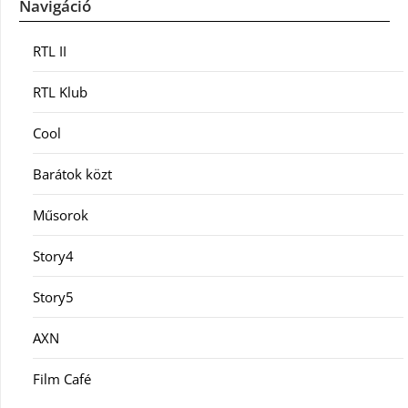
Navigáció
RTL II
RTL Klub
Cool
Barátok közt
Műsorok
Story4
Story5
AXN
Film Café