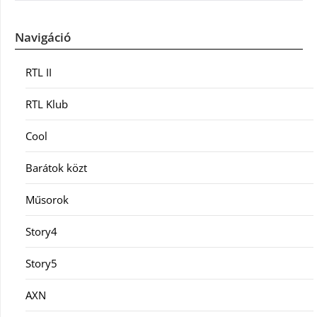
Navigáció
RTL II
RTL Klub
Cool
Barátok közt
Műsorok
Story4
Story5
AXN