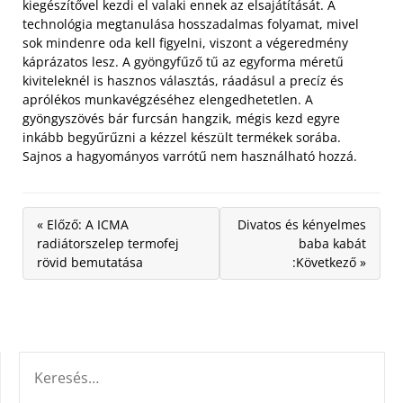
kiegészítővel kezdi el valaki ennek az elsajátítását. A
technológia megtanulása hosszadalmas folyamat, mivel
sok mindenre oda kell figyelni, viszont a végeredmény
káprázatos lesz. A gyöngyfűző tű az egyforma méretű
kiviteleknél is hasznos választás, ráadásul a precíz és
aprólékos munkavégzéséhez elengedhetetlen. A
gyöngyszövés bár furcsán hangzik, mégis kezd egyre
inkább begyűrűzni a kézzel készült termékek sorába.
Sajnos a hagyományos varrótű nem használható hozzá.
« Előző: A ICMA
Divatos és kényelmes
radiátorszelep termofej
baba kabát
rövid bemutatása
:Következő »
KERESÉS: