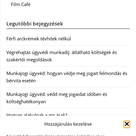
Film Café
Legutóbbi bejegyzések
Férfi arckrémek tévhitek nélkül
Végrehajtás ügyvédi munkadíj: átlátható költségek és
szakértői megoldások
Munkajogi ügyvéd: hogyan védje meg jogait felmondás és
bérvita esetén
Munkajogi ügyvéd: védd meg jogaidat időben és
költséghatékonyan
Hogyan alakulnak a gin árak?
Hozzájárulás kezelése
Kategóriák