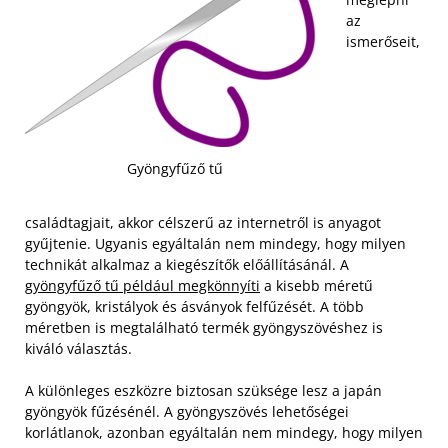
az
ismerőseit,
Gyöngyfűző tű
családtagjait, akkor célszerű az internetről is anyagot
gyűjtenie. Ugyanis egyáltalán nem mindegy, hogy milyen
technikát alkalmaz a kiegészítők előállításánál. A
gyöngyfűző tű például megkönnyíti
a kisebb méretű
gyöngyök, kristályok és ásványok felfűzését. A több
méretben is megtalálható termék gyöngyszövéshez is
kiváló választás.
A különleges eszközre biztosan szüksége lesz a japán
gyöngyök fűzésénél. A gyöngyszövés lehetőségei
korlátlanok, azonban egyáltalán nem mindegy, hogy milyen