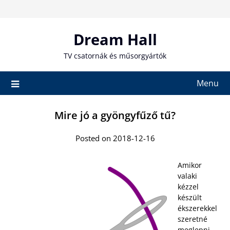
Skip
to
content
Dream Hall
TV csatornák és műsorgyártók
Menu
Mire jó a gyöngyfűző tű?
Posted on 2018-12-16
Amikor
valaki
kézzel
készült
ékszerekkel
szeretné
meglepni