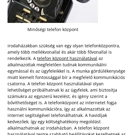
Minőségi telefon központ
irodaházakban szükség van egy olyan telefonközpontra,
amely több mellékvonallal és akár több fővonallal is
rendelkezik. A
telefon központ használatával
az
alkalmazottak megfelelően tudnak kommunikálni
egymással és az ügyfeleikkel is. A munka gördülékenysége
miatt kiemelt fontossággal bír a megfelelő kommunikációs
csatorna. A telefon központ használatával olyan
lehetőséget próbálhatnak ki az ügyfelek, ami biztosítja
számukra az egyszerű kezelést, és igény szerint a
bővíthetőséget is.
A telefonközpont az internetet fogja
használni kommunikációra, így az alkalmazottak az
internet segítségével telefonálhatnak. A havidíjak
kedvezőek, így egy költséghatékony megoldást
alkalmazhatnak az irodaházban. A telefon központ
használatával testre szabható beállításokat kezelhetnek az