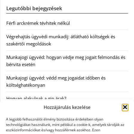
Legutóbbi bejegyzések
Férfi arckrémek tévhitek nélkül
Végrehajtás ügyvédi munkadíj: átlátható költségek és
szakértői megoldások
Munkajogi ügyvéd: hogyan védje meg jogait felmondás és
bérvita esetén
Munkajogi ügyvéd: védd meg jogaidat időben és
költséghatékonyan
Hogyan alakulnak a gin árak?
Hozzájárulás kezelése
Kategóriák
A legjobb felhasználói élmény biztosítása érdekében olyan
technológiákat használunk, mint például a cookie-k, amelyek tárolják az
eszközinformációkat és/vagy hozzáférnek azokhoz. Ezen
Egészség