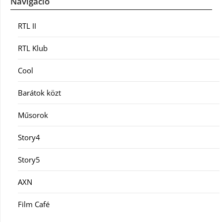
Navigáció
RTL II
RTL Klub
Cool
Barátok közt
Műsorok
Story4
Story5
AXN
Film Café