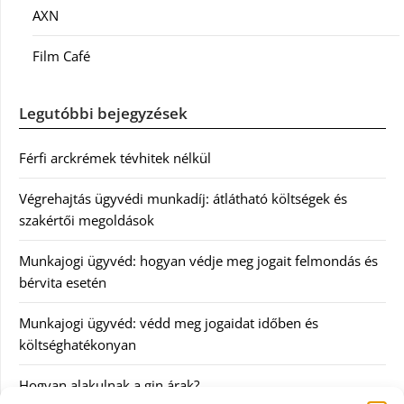
AXN
Film Café
Legutóbbi bejegyzések
Férfi arckrémek tévhitek nélkül
Végrehajtás ügyvédi munkadíj: átlátható költségek és
szakértői megoldások
Munkajogi ügyvéd: hogyan védje meg jogait felmondás és
bérvita esetén
Munkajogi ügyvéd: védd meg jogaidat időben és
költséghatékonyan
Hogyan alakulnak a gin árak?