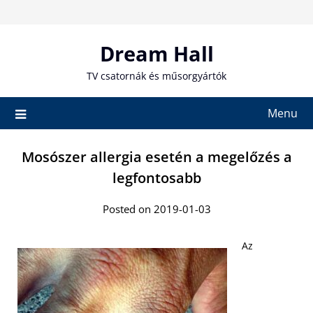
Skip
to
content
Dream Hall
TV csatornák és műsorgyártók
Menu
Mosószer allergia esetén a megelőzés a
legfontosabb
Posted on 2019-01-03
Az