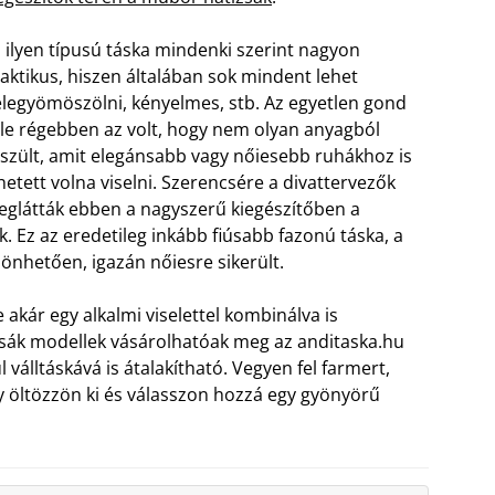
 ilyen típusú táska mindenki szerint nagyon
aktikus, hiszen általában sok mindent lehet
legyömöszölni, kényelmes, stb. Az egyetlen gond
le régebben az volt, hogy nem olyan anyagból
szült, amit elegánsabb vagy nőiesebb ruhákhoz is
hetett volna viselni. Szerencsére a divattervezők
glátták ebben a nagyszerű kiegészítőben a
k.
Ez az eredetileg inkább fiúsabb fazonú táska, a
nhetően, igazán nőiesre sikerült.
akár egy alkalmi viselettel kombinálva is
sák modellek vásárolhatóak meg az anditaska.hu
válltáskává is átalakítható. Vegyen fel farmert,
gy öltözzön ki és válasszon hozzá egy gyönyörű