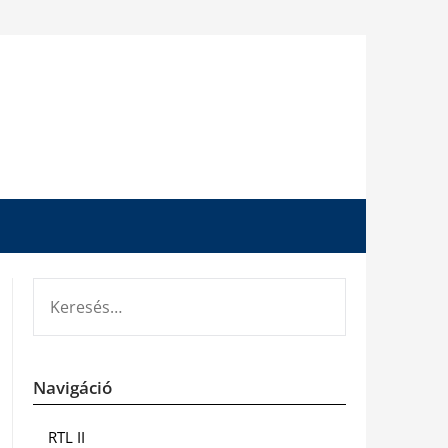
KERESÉS:
Navigáció
RTL II