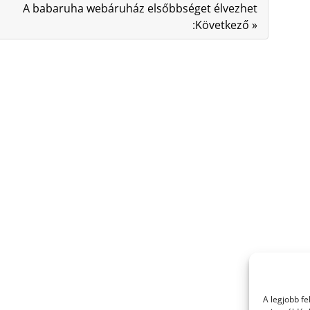
A babaruha webáruház elsőbbséget élvezhet
:Következő »
A legjobb f