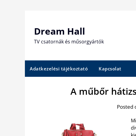
Skip
to
content
Dream Hall
TV csatornák és műsorgyártók
Adatkezelési tájékoztató
Kapcsolat
A műbőr hátizs
Posted 
Mi
di
ki