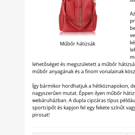
Az
pr
be
ve
ké
Műbőr hátizsák
le
me
lehetőséget és megszületett a műbőr hátizsá
műbőr anyagának és a finom vonalainak köszö
Így bármikor hordhatjuk a hétköznapokon, de 
nagyszerűen mutat. Éppen ilyen műbőr hátiz
webáruházban. A dupla cipzáras típus például 
sportcipőt és kapjon fel egy fekete színűt va
pirosat!