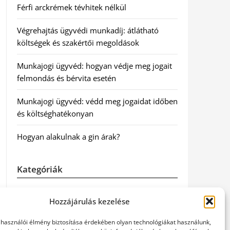
Férfi arckrémek tévhitek nélkül
Végrehajtás ügyvédi munkadíj: átlátható
költségek és szakértői megoldások
Munkajogi ügyvéd: hogyan védje meg jogait
felmondás és bérvita esetén
Munkajogi ügyvéd: védd meg jogaidat időben
és költséghatékonyan
Hogyan alakulnak a gin árak?
Kategóriák
Egészség
Hozzájárulás kezelése
Hírek
elhasználói élmény biztosítása érdekében olyan technológiákat használunk,