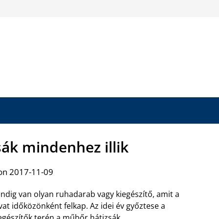
ák mindenhez illik
on 2017-11-09
ndig van olyan ruhadarab vagy kiegészítő, amit a
vat időközönként felkap. Az idei év győztese a
egészítők terén a műbőr hátizsák
.