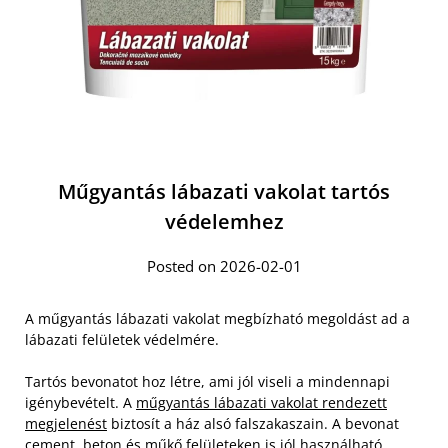
Műgyantás lábazati vakolat tartós
védelemhez
Posted on 2026-02-01
A műgyantás lábazati vakolat megbízható megoldást ad a
lábazati felületek védelmére.
Tartós bevonatot hoz létre, ami jól viseli a mindennapi
igénybevételt. A
műgyantás lábazati vakolat rendezett
megjelenést
biztosít a ház alsó falszakaszain. A bevonat
cement, beton és műkő felületeken is jól használható.