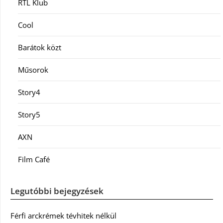
RTL Klub
Cool
Barátok közt
Műsorok
Story4
Story5
AXN
Film Café
Legutóbbi bejegyzések
Férfi arckrémek tévhitek nélkül