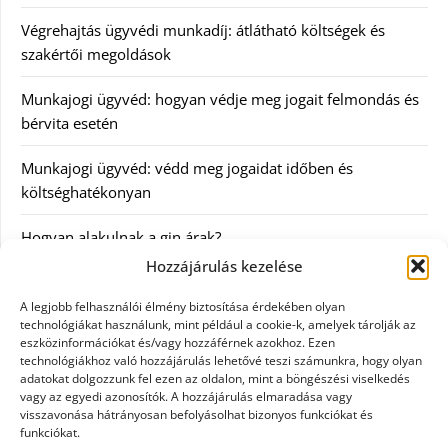
Végrehajtás ügyvédi munkadíj: átlátható költségek és
szakértői megoldások
Munkajogi ügyvéd: hogyan védje meg jogait felmondás és
bérvita esetén
Munkajogi ügyvéd: védd meg jogaidat időben és
költséghatékonyan
Hogyan alakulnak a gin árak?
Hozzájárulás kezelése
Kategóriák
A legjobb felhasználói élmény biztosítása érdekében olyan
technológiákat használunk, mint például a cookie-k, amelyek tárolják az
eszközinformációkat és/vagy hozzáférnek azokhoz. Ezen
Egészség
technológiákhoz való hozzájárulás lehetővé teszi számunkra, hogy olyan
adatokat dolgozzunk fel ezen az oldalon, mint a böngészési viselkedés
Hírek
vagy az egyedi azonosítók. A hozzájárulás elmaradása vagy
visszavonása hátrányosan befolyásolhat bizonyos funkciókat és
funkciókat.
Internet