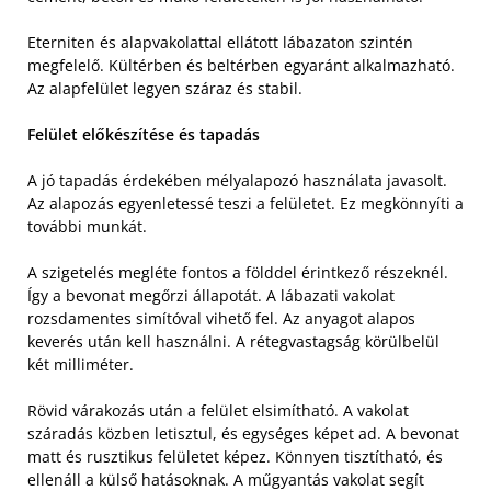
Eterniten és alapvakolattal ellátott lábazaton szintén
megfelelő. Kültérben és beltérben egyaránt alkalmazható.
Az alapfelület legyen száraz és stabil.
Felület előkészítése és tapadás
A jó tapadás érdekében mélyalapozó használata javasolt.
Az alapozás egyenletessé teszi a felületet. Ez megkönnyíti a
további munkát.
A szigetelés megléte fontos a földdel érintkező részeknél.
Így a bevonat megőrzi állapotát. A lábazati vakolat
rozsdamentes simítóval vihető fel. Az anyagot alapos
keverés után kell használni. A rétegvastagság körülbelül
két milliméter.
Rövid várakozás után a felület elsimítható. A vakolat
száradás közben letisztul, és egységes képet ad. A bevonat
matt és rusztikus felületet képez. Könnyen tisztítható, és
ellenáll a külső hatásoknak. A műgyantás vakolat segít