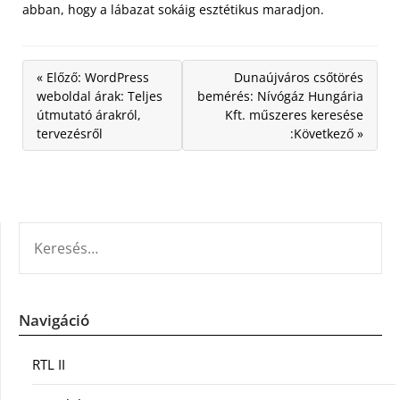
abban, hogy a lábazat sokáig esztétikus maradjon.
« Előző: WordPress
Dunaújváros csőtörés
weboldal árak: Teljes
bemérés: Nívógáz Hungária
útmutató árakról,
Kft. műszeres keresése
tervezésről
:Következő »
KERESÉS:
Navigáció
RTL II