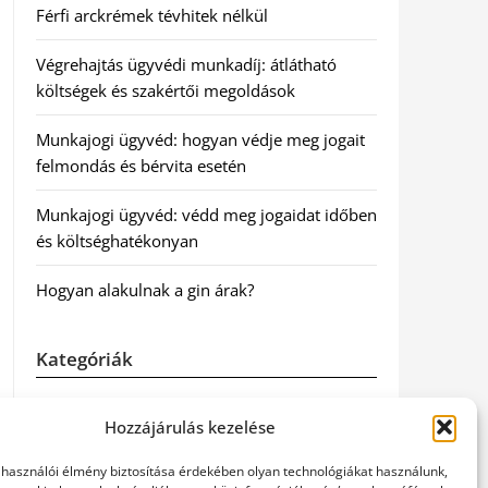
Férfi arckrémek tévhitek nélkül
Végrehajtás ügyvédi munkadíj: átlátható
költségek és szakértői megoldások
Munkajogi ügyvéd: hogyan védje meg jogait
felmondás és bérvita esetén
Munkajogi ügyvéd: védd meg jogaidat időben
és költséghatékonyan
Hogyan alakulnak a gin árak?
Kategóriák
Egészség
Hozzájárulás kezelése
Hírek
elhasználói élmény biztosítása érdekében olyan technológiákat használunk,