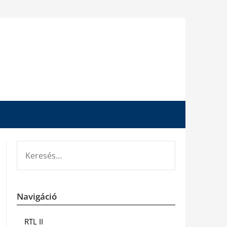
KERESÉS:
Navigáció
RTL II