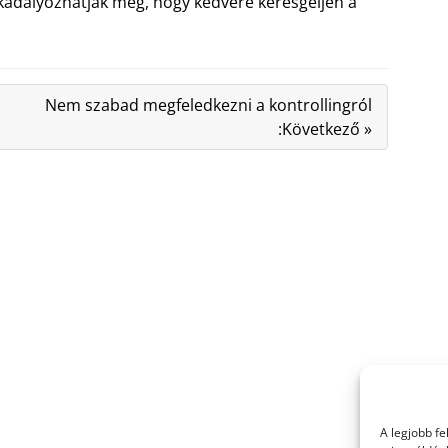
kadályozhatják meg, hogy kedvére keresgéljen a
Nem szabad megfeledkezni a kontrollingról
:Következő »
A legjobb f