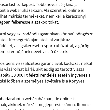
 vásárláshoz képest. Több neves cég kínálja
eit a webáruházakban. Aki szeretné, online is
lhat márkás termékeket, nem kell a karácsonyi
agban felkeresse a szakboltokat.
ról vagy az irodából ugyanolyan könnyű böngészni
latot. Kecsegtető ajánlatokkal várják az
ődőket, a legsikeresebb sportruházattal, a görög
em istennőjének nevét viselő üzletek.
os pénz visszafizetési garanciával, kockázat nélkül
is vásárolhat bárki, akit eddig az tartott vissza,
abát? 30 000 Ft feletti rendelés esetén ingyenes a
rtási időben a személyes átvételre is a Könyves
uhadarabot a webáruházban, de online is
ak, akiknek márkás meglepetést szánna. Itt nincs