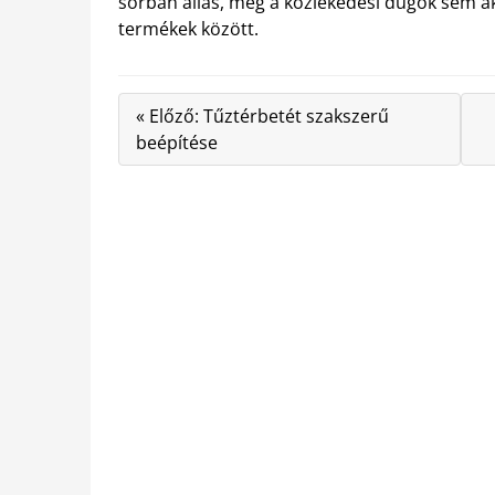
sorban állás, még a közlekedési dugók sem a
termékek között.
« Előző: Tűztérbetét szakszerű
beépítése