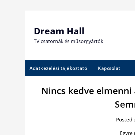
Skip
to
content
Dream Hall
TV csatornák és műsorgyártók
Adatkezelési tájékoztató
Kapcsolat
Nincs kedve elmenni 
Sem
Posted 
Egyre 