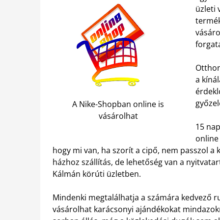
üzleti
termék
vásáro
forgat
Otthon
a kíná
érdekl
győzel
A Nike-Shopban online is
vásárolhat
15 nap
online 
hogy mi van, ha szorít a cipő, nem passzol a k
házhoz szállítás, de lehetőség van a nyitvata
Kálmán körúti üzletben.
Mindenki megtalálhatja a számára kedvező r
vásárolhat karácsonyi ajándékokat mindazokn