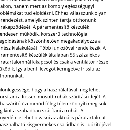
lakon, hanem mert az komoly egészségügyi
oblémákat tud előidézni. Ehhez válasszunk olyan
rendezést, amelyik szinten tartja otthonunk
raképződését. A
páramentesítő készülék
sendesen működik
, korszerű technológiai
egoldásának köszönhetően megakadályozza a
nész kialakulását. Több funkcióval rendelkezik. A
ramentesítő készülék általában 55 százalékos
ratartalomnál kikapcsol és csak a ventilátor része
ködik, így a benti levegőt keringetve frissíti az
thonunkat.
lönlegessége, hogy a használatával meg lehet
orsítani a frissen mosott ruhák szárítási idejét. A
haszárító üzemmód főleg télen könnyíti meg sok
 kint a szabadban szárítani a ruhát. A
yedén le lehet olvasni az aktuális páratartalmat.
használható kisgyermekes családban is. Időzítőjével