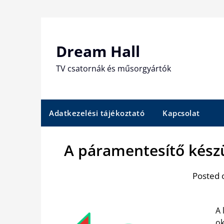
Skip
to
content
Dream Hall
TV csatornák és műsorgyártók
Adatkezelési tájékoztató
Kapcsolat
A páramentesítő készü
Posted 
A 
ok