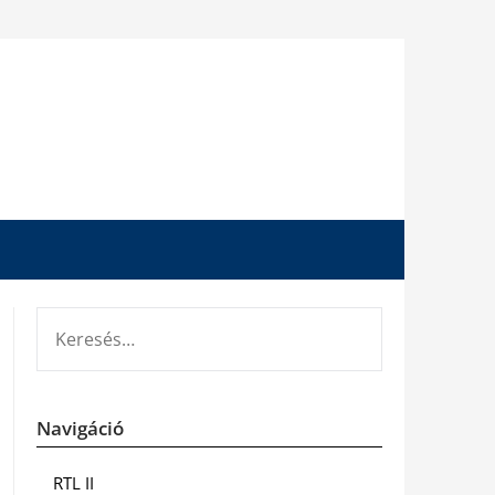
KERESÉS:
Navigáció
RTL II