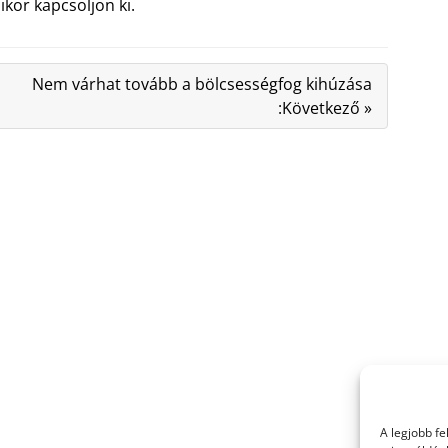
kor kapcsoljon ki.
Nem várhat tovább a bölcsességfog kihúzása
:Következő »
A legjobb f