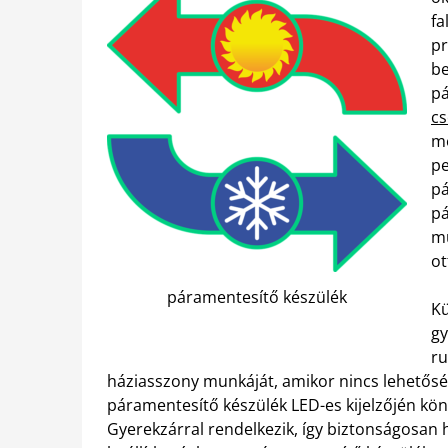
fa
pr
be
pá
c
m
pe
pá
pá
mű
ot
páramentesítő készülék
Kü
gy
ru
háziasszony munkáját, amikor nincs lehetőség
páramentesítő készülék LED-es kijelzőjén könn
Gyerekzárral rendelkezik, így biztonságosan 