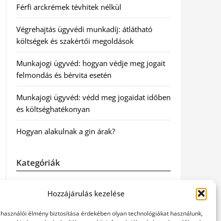
Férfi arckrémek tévhitek nélkül
Végrehajtás ügyvédi munkadíj: átlátható
költségek és szakértői megoldások
Munkajogi ügyvéd: hogyan védje meg jogait
felmondás és bérvita esetén
Munkajogi ügyvéd: védd meg jogaidat időben
és költséghatékonyan
Hogyan alakulnak a gin árak?
Kategóriák
Egészség
Hozzájárulás kezelése
Hírek
elhasználói élmény biztosítása érdekében olyan technológiákat használunk,