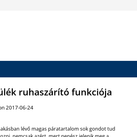
lék ruhaszárító funkciója
on 2017-06-24
lakásban lévő magas páratartalom sok gondot tud
ozni, nemcsak azért, mert penész jelenik meg a