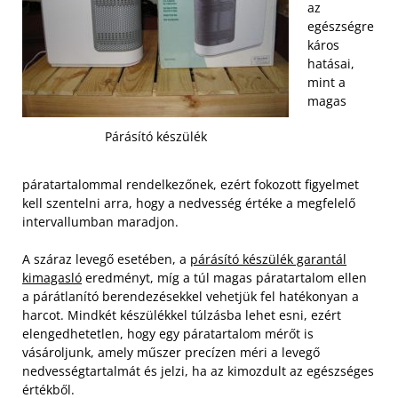
az
egészségre
káros
hatásai,
mint a
magas
Párásító készülék
páratartalommal rendelkezőnek, ezért fokozott figyelmet
kell szentelni arra, hogy a nedvesség értéke a megfelelő
intervallumban maradjon.
A száraz levegő esetében, a
párásító készülék garantál
kimagasló
eredményt, míg a túl magas páratartalom ellen
a párátlanító berendezésekkel vehetjük fel hatékonyan a
harcot. Mindkét készülékkel túlzásba lehet esni, ezért
elengedhetetlen, hogy egy páratartalom mérőt is
vásároljunk, amely műszer precízen méri a levegő
nedvességtartalmát és jelzi, ha az kimozdult az egészséges
értékből.