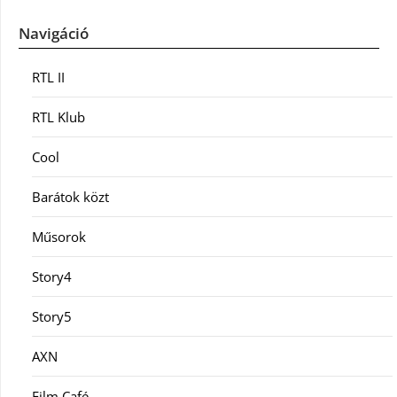
Navigáció
RTL II
RTL Klub
Cool
Barátok közt
Műsorok
Story4
Story5
AXN
Film Café