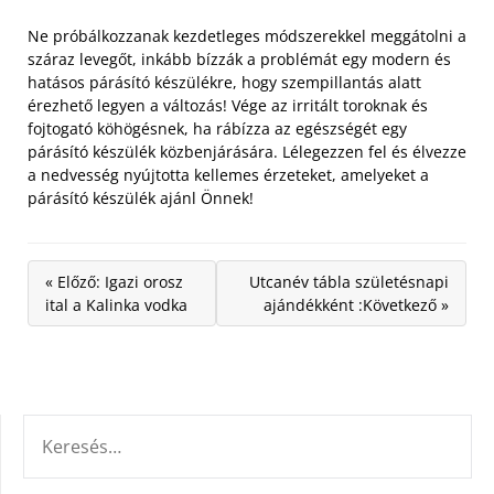
Ne próbálkozzanak kezdetleges módszerekkel meggátolni a
száraz levegőt, inkább bízzák a problémát egy modern és
hatásos párásító készülékre, hogy szempillantás alatt
érezhető legyen a változás! Vége az irritált toroknak és
fojtogató köhögésnek, ha rábízza az egészségét egy
párásító készülék közbenjárására. Lélegezzen fel és élvezze
a nedvesség nyújtotta kellemes érzeteket, amelyeket a
párásító készülék ajánl Önnek!
« Előző: Igazi orosz
Utcanév tábla születésnapi
ital a Kalinka vodka
ajándékként :Következő »
KERESÉS: