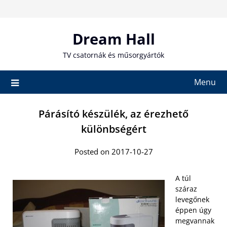
Skip
to
content
Dream Hall
TV csatornák és műsorgyártók
Menu
Párásító készülék, az érezhető
különbségért
Posted on 2017-10-27
A túl
száraz
levegőnek
éppen úgy
megvannak