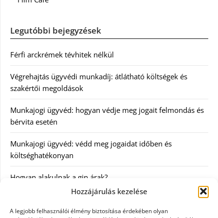
Legutóbbi bejegyzések
Férfi arckrémek tévhitek nélkül
Végrehajtás ügyvédi munkadíj: átlátható költségek és
szakértői megoldások
Munkajogi ügyvéd: hogyan védje meg jogait felmondás és
bérvita esetén
Munkajogi ügyvéd: védd meg jogaidat időben és
költséghatékonyan
Hogyan alakulnak a gin árak?
Hozzájárulás kezelése
Kategóriák
A legjobb felhasználói élmény biztosítása érdekében olyan