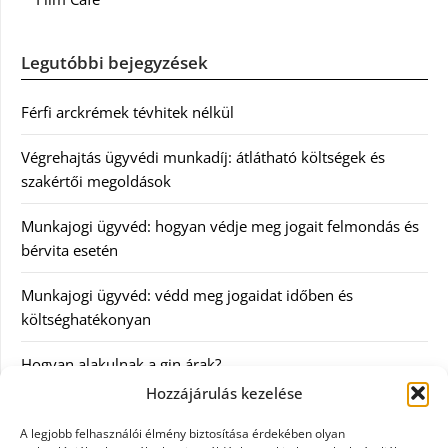
Legutóbbi bejegyzések
Férfi arckrémek tévhitek nélkül
Végrehajtás ügyvédi munkadíj: átlátható költségek és
szakértői megoldások
Munkajogi ügyvéd: hogyan védje meg jogait felmondás és
bérvita esetén
Munkajogi ügyvéd: védd meg jogaidat időben és
költséghatékonyan
Hogyan alakulnak a gin árak?
Hozzájárulás kezelése
Kategóriák
A legjobb felhasználói élmény biztosítása érdekében olyan