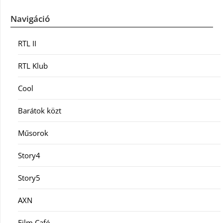
Navigáció
RTL II
RTL Klub
Cool
Barátok közt
Műsorok
Story4
Story5
AXN
Film Café