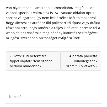
Van olyan modell, ami több autómárkához megfelel, de
vannak speciális változatok is. Az Evoauto oldalán típus
szerint válogathat, így nem kell értékes időt tölteni azzal,
hogy kikeresi az autóhoz illő pollenszűrő típust vagy órákat
rászánni arra, hogy átnézze a teljes kínálatot. Keresse fel a
weboldalt és vásárolja meg néhány kattintás segítségével
az egész szezonban biztonságot nyújtó szűrőt!
« Előző: Tuti befektetési
A parafa parketta
tippet kaptál? Nem szabad
különlegesnek
bedőlni mindennek.
számít :Következő »
KERESÉS: