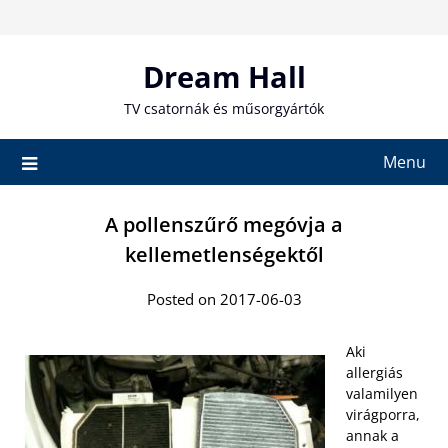
Skip
to
content
Dream Hall
TV csatornák és műsorgyártók
Menu
A pollenszűrő megóvja a
kellemetlenségektől
Posted on 2017-06-03
Aki
allergiás
valamilyen
virágporra,
annak a