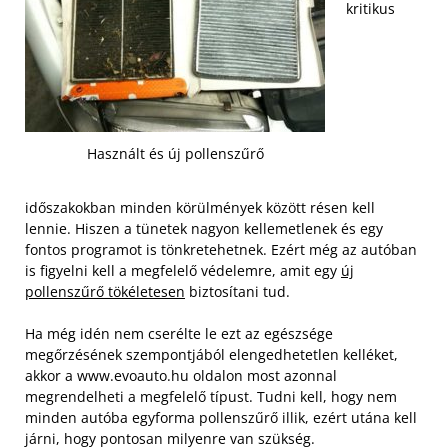
kritikus
Használt és új pollenszűrő
időszakokban minden körülmények között résen kell
lennie. Hiszen a tünetek nagyon kellemetlenek és egy
fontos programot is tönkretehetnek. Ezért még az autóban
is figyelni kell a megfelelő védelemre, amit egy
új
pollenszűrő tökéletesen
biztosítani tud.
Ha még idén nem cserélte le ezt az egészsége
megőrzésének szempontjából elengedhetetlen kelléket,
akkor a www.evoauto.hu oldalon most azonnal
megrendelheti a megfelelő típust. Tudni kell, hogy nem
minden autóba egyforma pollenszűrő illik, ezért utána kell
járni, hogy pontosan milyenre van szükség.