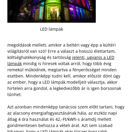
LED lámpák
megoldások mellett, amikor a beltéri vagy épp a kültéri
világításról van szó? Erre a választ a hosszú élettartam,
költséghatékonyság és tartósság
jelenti, ugyanis a LED
lámpák
mindig is híresek voltak arról, hogy több évig
remekül működnek, megtartva a fényerősséget minden
esetben. Mindenképp tudni kell, amikor először dönt úgy
az ember, hogy a LED lámpák modelljeit választja, akkor
hirtelen arra gondol, a legkedvezőbb ár is igen borsosnak
tűnhet.
Azt azonban mindenképp tanácsos szem előtt tartani, hogy
az alacsony energiafogyasztásának hála, az eszköz napi
átlag 4 óra használat és 42,-Ft/kWh-s áramdíj mellett
gondmentesen behozza a vételi árat. Azt sem szabad
kihagyni, hogy a LED lámpák akár tízszer hosszabb