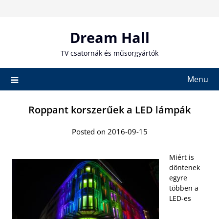
Skip
to
content
Dream Hall
TV csatornák és műsorgyártók
Menu
Roppant korszerűek a LED lámpák
Posted on 2016-09-15
Miért is
döntenek
egyre
többen a
LED-es