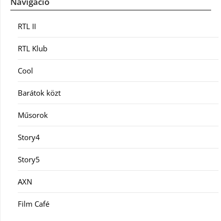
Navigáció
RTL II
RTL Klub
Cool
Barátok közt
Műsorok
Story4
Story5
AXN
Film Café