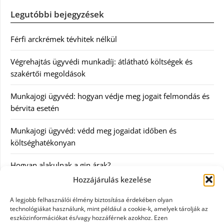
Legutóbbi bejegyzések
Férfi arckrémek tévhitek nélkül
Végrehajtás ügyvédi munkadíj: átlátható költségek és
szakértői megoldások
Munkajogi ügyvéd: hogyan védje meg jogait felmondás és
bérvita esetén
Munkajogi ügyvéd: védd meg jogaidat időben és
költséghatékonyan
Hogyan alakulnak a gin árak?
Hozzájárulás kezelése
Kategóriák
A legjobb felhasználói élmény biztosítása érdekében olyan
technológiákat használunk, mint például a cookie-k, amelyek tárolják az
eszközinformációkat és/vagy hozzáférnek azokhoz. Ezen
Egészség