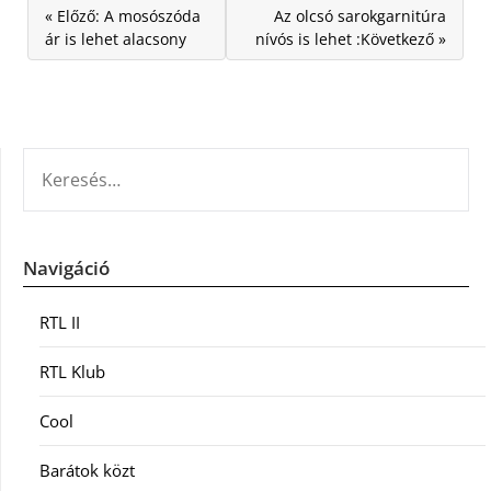
« Előző: A mosószóda
Az olcsó sarokgarnitúra
ár is lehet alacsony
nívós is lehet :Következő »
KERESÉS:
Navigáció
RTL II
RTL Klub
Cool
Barátok közt