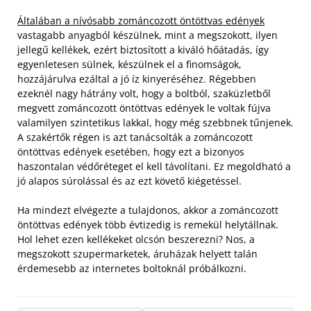
Általában a nívósabb zománcozott öntöttvas edények
vastagabb anyagból készülnek, mint a megszokott, ilyen
jellegű kellékek, ezért biztosított a kiváló hőátadás, így
egyenletesen sülnek, készülnek el a finomságok,
hozzájárulva ezáltal a jó íz kinyeréséhez. Régebben
ezeknél nagy hátrány volt, hogy a boltból, szaküzletből
megvett zománcozott öntöttvas edények le voltak fújva
valamilyen szintetikus lakkal, hogy még szebbnek tűnjenek.
A szakértők régen is azt tanácsolták a zománcozott
öntöttvas edények esetében, hogy ezt a bizonyos
haszontalan védőréteget el kell távolítani. Ez megoldható a
jó alapos súrolással és az ezt követő kiégetéssel.
Ha mindezt elvégezte a tulajdonos, akkor a zománcozott
öntöttvas edények több évtizedig is remekül helytállnak.
Hol lehet ezen kellékeket olcsón beszerezni? Nos, a
megszokott szupermarketek, áruházak helyett talán
érdemesebb az internetes boltoknál próbálkozni.