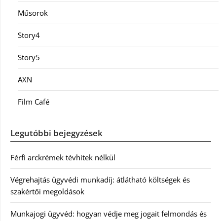
Műsorok
Story4
Story5
AXN
Film Café
Legutóbbi bejegyzések
Férfi arckrémek tévhitek nélkül
Végrehajtás ügyvédi munkadíj: átlátható költségek és
szakértői megoldások
Munkajogi ügyvéd: hogyan védje meg jogait felmondás és