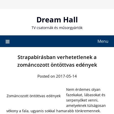
Skip
to
content
Dream Hall
TV csatornák és műsorgyártók
Menu
Strapabírásban verhetetlenek a
zománcozott öntöttvas edények
Posted on 2017-05-14
Nem érdemes olyan
fazekakat, lábasokat és
Zománcozott öntöttvas edények
serpenyőket venni,
amelyeknek túlságosan
vékony a fala, ugyanis sokkal hamarabb tönkremennek.