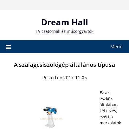
Skip
to
content
Dream Hall
TV csatornák és műsorgyártók
Menu
A szalagcsiszológép általános típusa
Posted on 2017-11-05
Ez az
eszköz
általában
kétkezes,
ezért a
markolatok