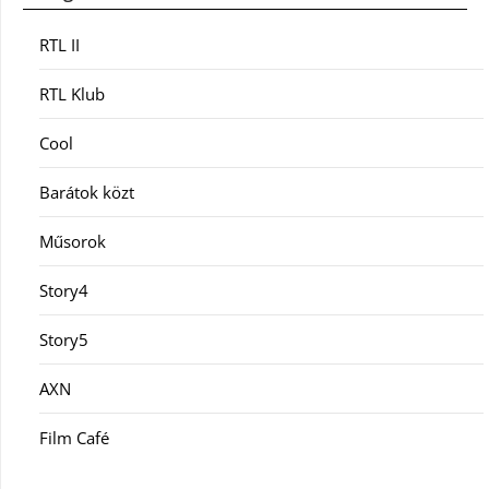
RTL II
RTL Klub
Cool
Barátok közt
Műsorok
Story4
Story5
AXN
Film Café