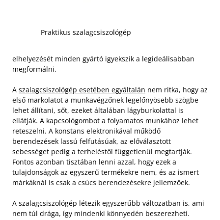
Praktikus szalagcsiszológép
elhelyezését minden gyártó igyekszik a legideálisabban
megformálni.
A
szalagcsiszológép esetében egyáltalán
nem ritka, hogy az
első markolatot a munkavégzőnek legelőnyösebb szögbe
lehet állítani, sőt, ezeket általában lágyburkolattal is
ellátják. A kapcsológombot a folyamatos munkához lehet
reteszelni. A konstans elektronikával működő
berendezések lassú felfutásúak, az előválasztott
sebességet pedig a terheléstől függetlenül megtartják.
Fontos azonban tisztában lenni azzal, hogy ezek a
tulajdonságok az egyszerű termékekre nem, és az ismert
márkáknál is csak a csúcs berendezésekre jellemzőek.
A szalagcsiszológép létezik egyszerűbb változatban is, ami
nem túl drága, így mindenki könnyedén beszerezheti.