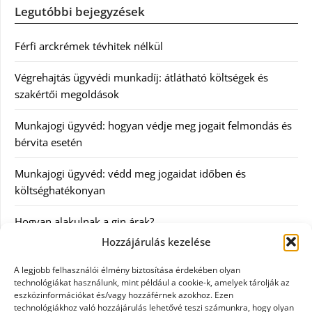
Legutóbbi bejegyzések
Férfi arckrémek tévhitek nélkül
Végrehajtás ügyvédi munkadíj: átlátható költségek és
szakértői megoldások
Munkajogi ügyvéd: hogyan védje meg jogait felmondás és
bérvita esetén
Munkajogi ügyvéd: védd meg jogaidat időben és
költséghatékonyan
Hogyan alakulnak a gin árak?
Hozzájárulás kezelése
Kategóriák
A legjobb felhasználói élmény biztosítása érdekében olyan
technológiákat használunk, mint például a cookie-k, amelyek tárolják az
eszközinformációkat és/vagy hozzáférnek azokhoz. Ezen
Egészség
technológiákhoz való hozzájárulás lehetővé teszi számunkra, hogy olyan